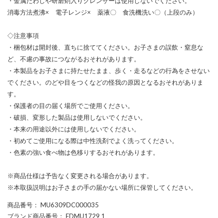
・金属たわしや研磨剤入りクレンザーは使用しないでください。
消毒方法煮沸× 電子レンジ× 薬液〇 食洗機洗い〇（上段のみ）
◇注意事項
・梱包材は開封後、直ちに捨ててください。お子さまの誤飲・窒息な
ど、不慮の事故につながるおそれがあります。
・本製品をお子さまに持たせたまま、歩く・走るなどの行為をさせない
でください。のどや目をつくなどの怪我の原因となるおそれがありま
す。
・保護者の目の届く場所でご使用ください。
・破損、変形した製品は使用しないでください。
・本来の用途以外には使用しないでください。
・初めてご使用になる際は中性洗剤でよく洗ってください。
・色素の強い食べ物は色移りするおそれがあります。
※商品仕様は予告なく変更される場合があります。
※本取扱説明はお子さまの手の届かない場所に保管してください。
商品番号
： MU6309DC000035
ブランド商品番号
： FDMU1729 1