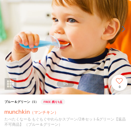
1
/
5
0
ブルー＆グリーン（1）
FREE
残り1点
munchkin
（マンチキン）
たべたくなーる もぐもぐやわらかスプーン/2本セット&グリーン【返品
不可商品】 （ブルー＆グリーン）