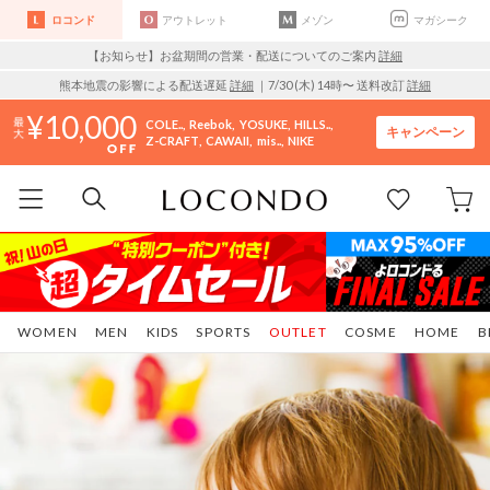
ロコンド
アウトレット
メゾン
マガシーク
【お知らせ】お盆期間の営業・配送についてのご案内
詳細
熊本地震の影響による配送遅延
詳細
｜7/30 (木) 14時〜 送料改訂
詳細
10,000
COLE..
Reebok
YOSUKE
HILLS..
キャンペーン
Z-CRAFT
CAWAII
mis..
NIKE
WOMEN
MEN
KIDS
SPORTS
OUTLET
COSME
HOME
B