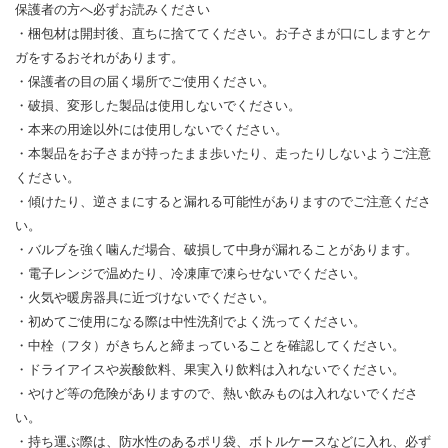
保護者の方へ必ずお読みください
・梱包材は開封後、直ちに捨ててください。お子さまが口にしますとケ
ガをするおそれがあります。
・保護者の目の届く場所でご使用ください。
・破損、変形した製品は使用しないでください。
・本来の用途以外には使用しないでください。
・本製品をお子さまが持ったまま歩いたり、走ったりしないようご注意
ください。
・傾けたり、逆さまにすると漏れる可能性がありますのでご注意くださ
い。
・バルブを強く噛んだ場合、破損して中身が漏れることがあります。
・電子レンジで温めたり、冷凍庫で凍らせないでください。
・火気や暖房器具に近づけないでください。
・初めてご使用になる際は中性洗剤でよく洗ってください。
・中栓（フタ）がきちんと締まっていることを確認してください。
・ドライアイスや炭酸飲料、果実入り飲料は入れないでください。
・やけど等の危険がありますので、熱い飲みものは入れないでくださ
い。
・持ち運ぶ際は、防水性のあるポリ袋、ボトルケースなどに入れ、必ず