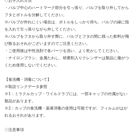
◇お手入れ方法
・バルブ中心のハートマーク部分を引っ張り、バルブを取り外してから
フタとボトルを分解してください。
※バルブが外れにくい場合は、ボトルをしっかり持ち、バルブの縁に指
を入れて引っ張りながら外してください。
※バルブをフタから取り外す際に、バルブとフタの間に残った飲料が飛
び散るおそれがございますのでご注意ください。
・ご使用後は中性洗剤で各パーツを洗い、よく乾かしてください。
・ナイロンブラシ、金属たわし、研磨剤入りクレンザーは製品に傷がつ
くため使用しないでください。
【食洗機・消毒について】
※取説リンクデータ参照
※1：ミラクルカップ・ワイルドラブには、一部キャップの付属がない
製品があります。
※2：カップの食洗機・薬液消毒の使用は可能ですが、フィルムがはが
れるおそれがあります。
◇注意事項