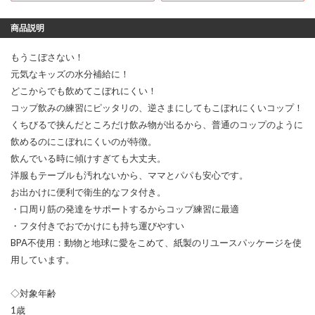
商品説明
もうこぼさない！
元気なキッズの水分補給に！
どこからでも飲めてこぼれにくい！
コップ飲みの練習にピッタリの、逆さまにしてもこぼれにくいコップ！
くちびるで挟んだところだけ飲み物が出るから、普通のコップのように
飲めるのにこぼれにくいのが特徴。
飲んでいる時に傾けすぎても大丈夫。
洋服もテーブルも汚れないから、ママとパパも安心です。
お出かけに便利で衛生的なフタ付き。
・口周り筋の発達をサポートするからコップ練習に最適
・フタ付きでおでかけにも持ち運びやすい
BPA不使用：動物と地球に愛をこめて、紙製のリユースパッケージを使
用しています。
◇対象年齢
1歳