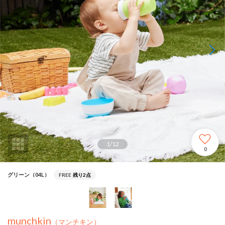
1
/
12
0
グリーン（04L）
FREE
残り2点
munchkin
（マンチキン）