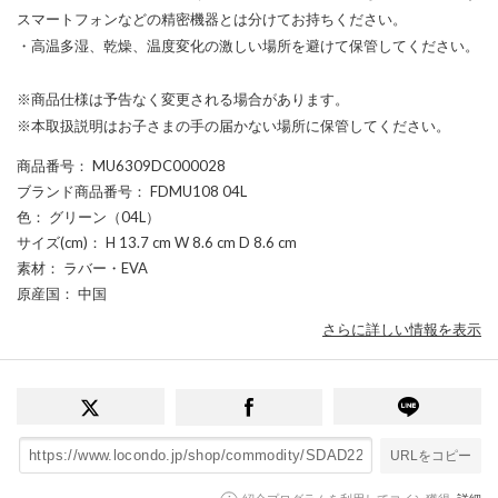
スマートフォンなどの精密機器とは分けてお持ちください。
・高温多湿、乾燥、温度変化の激しい場所を避けて保管してください。
※商品仕様は予告なく変更される場合があります。
※本取扱説明はお子さまの手の届かない場所に保管してください。
商品番号
： MU6309DC000028
ブランド商品番号
： FDMU108 04L
色
： グリーン（04L）
サイズ(cm)
： H 13.7 cm W 8.6 cm D 8.6 cm
素材
： ラバー・EVA
原産国
： 中国
さらに詳しい情報を表示
URLをコピー