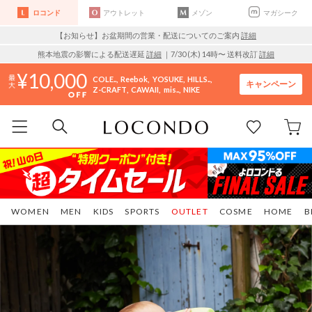
ロコンド
アウトレット
メゾン
マガシーク
【お知らせ】お盆期間の営業・配送についてのご案内
詳細
熊本地震の影響による配送遅延
詳細
｜7/30 (木) 14時〜 送料改訂
詳細
10,000
COLE..
Reebok
YOSUKE
HILLS..
キャンペーン
Z-CRAFT
CAWAII
mis..
NIKE
WOMEN
MEN
KIDS
SPORTS
OUTLET
COSME
HOME
B