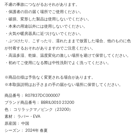
不慮の事故につながるおそれがあります。
・保護者の目の届く場所でご使用ください。
・破損、変形した製品は使用しないでください。
・本来の用途以外には使用しないでください。
・火気や暖房器具に近づけないでください。
・ぶつけたり、こすったり、濡れたままで放置した場合、他のものに色
が付着するおそれがありますのでご注意ください。
・高温多湿、乾燥、温度変化の激しい場所を避けて保管してください。
・初めてご使用になる際は中性洗剤でよく洗ってください。
※商品仕様は予告なく変更される場合があります。
※本取扱説明はお子さまの手の届かない場所に保管してください。
商品番号
： R07837DC000007
ブランド商品番号
： BBRIL0010 23200
色
： コリラックマ／ピンク（23200）
素材
： ラバー・EVA
原産国
： 中国
シーズン
： 2024年 春夏