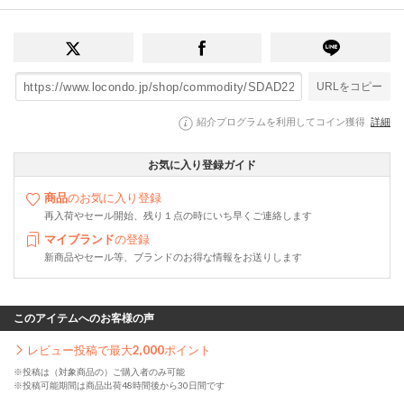
URLをコピー
紹介プログラムを利用してコイン獲得
詳細
お気に入り登録ガイド
商品
のお気に入り登録
再入荷やセール開始、残り１点の時にいち早くご連絡します
マイブランド
の登録
新商品やセール等、ブランドのお得な情報をお送りします
このアイテムへのお客様の声
レビュー投稿で最大
2,000
ポイント
※投稿は（対象商品の）ご購入者のみ可能
※投稿可能期間は商品出荷48時間後から30日間です