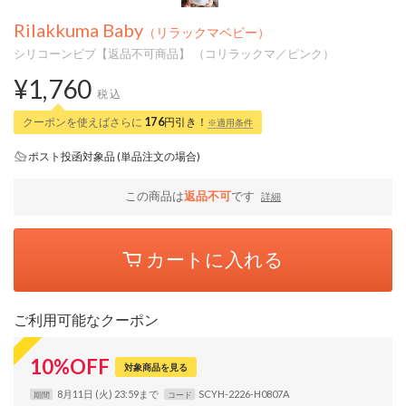
Rilakkuma Baby
（リラックマベビー）
シリコーンビブ【返品不可商品】 （コリラックマ／ピンク）
¥1,760
税込
クーポンを使えばさらに
176
円引き！
※適用条件
ポスト投函対象品 (単品注文の場合)
この商品は
返品不可
です
詳細
カートに入れる
ご利用可能なクーポン
10
%
OFF
対象商品を見る
8月11日 (火) 23:59まで
SCYH-2226-H0807A
期間
コード