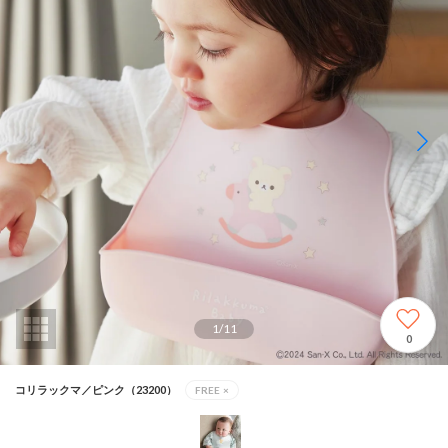
1
/
11
0
コリラックマ／ピンク（23200）
FREE
×