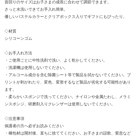
首回りのサイズはお子さまの成長に合わせて調節できます。
さっと水洗いできてお手入れ簡単。
優しいパステルカラーとクリアボックス入りでギフトにもぴったり。
◇材質
シリコーンゴム
◇お手入れ方法
・ご使用ごとに中性洗剤で洗い、よく乾かしてください。
・洗濯機は使用しないでください。
・アルコール成分を含む除菌シート等で製品を拭かないでください。プ
リントが剥がれたり、変色、変形するなど製品が劣化する可能性があり
ます。
・柔らかいスポンジで洗ってください。ナイロンや金属たわし、メラミ
ンスポンジ、研磨剤入りクレンザーは使用しないでください。
◇注意事項
保護者の方へ必ずお読みください
・梱包材は開封後、直ちに捨ててください。お子さまの誤飲、窒息など