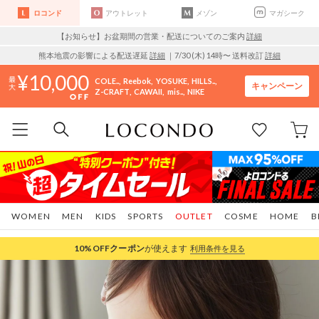
ロコンド
アウトレット
メゾン
マガシーク
【お知らせ】お盆期間の営業・配送についてのご案内
詳細
熊本地震の影響による配送遅延
詳細
｜7/30 (木) 14時〜 送料改訂
詳細
10,000
COLE..
Reebok
YOSUKE
HILLS..
キャンペーン
Z-CRAFT
CAWAII
mis..
NIKE
WOMEN
MEN
KIDS
SPORTS
OUTLET
COSME
HOME
B
10%OFF
クーポン
が使えます
利用条件を見る