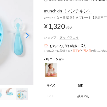
munchkin
（マンチキン）
たべたくなーる 吸盤付きプレート【返品不可
¥1,320
税込
ショップ：
ダッドウェイ
0
お気に入り登録者数：
人
お気に入りに登録すると
値下げ
や
再入荷
の際にご連絡
バリエーション
サイズ
在庫
FREE
残り2点