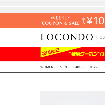
WEEKLY
¥
10
COUPON & SALE
OU
WOMEN
MEN
GIRLS
BOYS