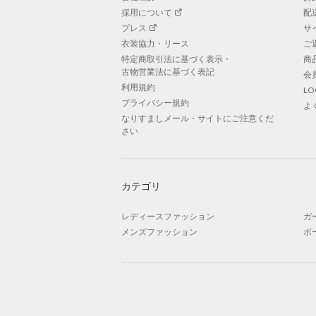
採用について
配
プレス
サ
衣装協力・リース
ご
特定商取引法に基づく表示・
商
古物営業法に基づく表記
会
利用規約
L
プライバシー規約
よ
なりすましメール・サイトにご注意くだ
さい
カテゴリ
レディースファッション
ガ
メンズファッション
ボ