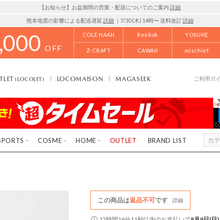
【お知らせ】お盆期間の営業・配送についてのご案内
詳細
熊本地震の影響による配送遅延
詳細
｜7/30 (木) 14時〜 送料改訂
詳細
,000
COLE HAAN
Reebok
YOSUKE
OFF
Z-CRAFT
CAWAII
mischief
TLET
LOCOMAISON
MAGASEEK
(LOCOLET)
ご利用ガ
SPORTS
COSME
HOME
OUTLET
BRAND LIST
この商品は
返品不可
です
詳細
12時間16分10秒
以内
のお支払いで
8月9日(日)