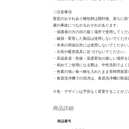
◇注意事項
窒息のおそれあり梱包材は開封後、直ちに捨
慮の事故につながるおそれがあります。
・保護者の方の目の届く場所で使用してくだ
・破損・変形した製品は使用しないでくださ
・本来の用途以外には使用しないでください
・火気や暖房器具に近づけないでください。
・高温多湿・乾燥・温度変化の激しい場所を
・初めてご使用になる際は、中性洗剤でよく
・色素の強い食べ物を入れたまま長時間放置
・食器洗浄機での洗浄は、食器洗浄機の取扱
※色・デザインは予告なく変更することがご
商品詳細
商品番号