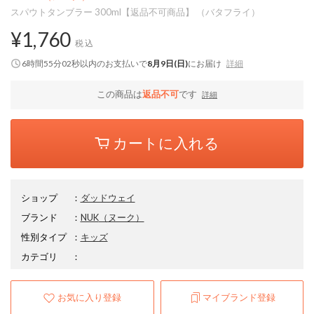
スパウトタンブラー 300ml【返品不可商品】 （バタフライ）
¥1,760
税込
6時間55分01秒
以内
のお支払いで
8月9日(日)
にお届け
詳細
この商品は
返品不可
です
詳細
カートに入れる
ショップ
：
ダッドウェイ
ブランド
：
NUK
（ヌーク）
性別タイプ
：
キッズ
カテゴリ
：
お気に入り登録
マイブランド登録