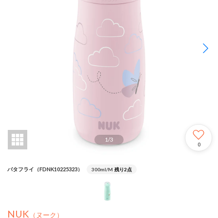
1
/
3
0
バタフライ（FDNK10225323）
300ml/M
残り2点
NUK
（ヌーク）