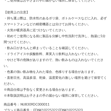
・ご使用後はお子さまの手の届かない場所に保管してください。
【使用上の注意】
・持ち運ぶ際は、防水性のあるポリ袋、ボトルケースなどに入れ、必ず
スマートフォンなどの精密機器とは分けてお持ちください。
・火気や暖房器具に近づけないでください。
・初めてご使用になる前に製品を分解し中性洗剤で洗浄し、熱湯に5分
間つけてください。
・飲み口がきちんと締まっていることを確認してください。
・ドライアイスや炭酸飲料、果実入り飲料は入れないでください。
・やけど等の危険がありますので、熱い飲みものは入れないでくださ
い。
・色素の強い飲み物を入れた場合、色移りする場合があります。
・直射日光、高温多湿、乾燥、温度変化の激しい場所を避けて保管てく
ださい。
※商品仕様は予告なく変更される場合があります。
※本取扱説明はお子さまの手の届かない場所に保管してください。
商品番号
： NU8309DC000011
ブランド商品番号
： FDNK10225322 FDNK10225323