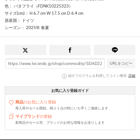
色
： バタフライ（FDNK10225323）
サイズ(cm)
： H 6.7 cm W 17.5 cm D 6.4 cm
原産国
： ドイツ
シーズン
： 2025年 春夏
URLをコピー
紹介プログラムを利用してコイン獲得
詳細
お気に入り登録ガイド
商品
のお気に入り登録
再入荷やセール開始、残り１点の時にいち早くご連絡します
マイブランド
の登録
新商品やセール等、ブランドのお得な情報をお送りします