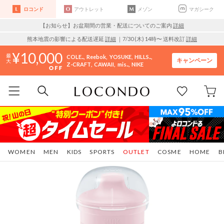
ロコンド
アウトレット
メゾン
マガシーク
【お知らせ】お盆期間の営業・配送についてのご案内
詳細
熊本地震の影響による配送遅延
詳細
｜7/30 (木) 14時〜 送料改訂
詳細
10,000
COLE..
Reebok
YOSUKE
HILLS..
キャンペーン
Z-CRAFT
CAWAII
mis..
NIKE
WOMEN
MEN
KIDS
SPORTS
OUTLET
COSME
HOME
B