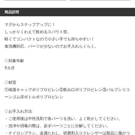
商品説明
マグからステップアップに！
しっかりくわえて飲めるスパウト型。
軽くてコンパクトなので小さい手でも持ちやすい！
食洗機対応、パーツが少ないのでお手入れらくらく。
◇対象年齢
9カ月
◇材質
①保護キャップポリプロピレン②飲み口ポリプロピレン③バルブシリコ
ーンゴム④ボトルポリプロピレン
◇お手入れ方法
・ご使用後は中性洗剤で各パーツを洗い、よく乾かしてください。
・洗浄や消毒の際は、必ずパーツごとに分解してください。
・ナイロンブラシ、金属たわし、研磨剤入りクレンザーは製品に傷がつ