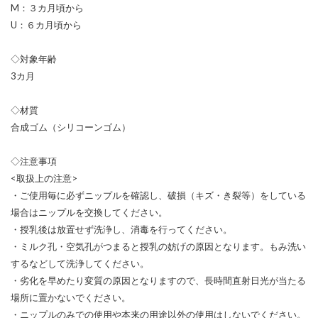
M：３カ月頃から
U：６カ月頃から
◇対象年齢
3カ月
◇材質
合成ゴム（シリコーンゴム）
◇注意事項
<取扱上の注意>
・ご使用毎に必ずニップルを確認し、破損（キズ・き裂等）をしている
場合はニップルを交換してください。
・授乳後は放置せず洗浄し、消毒を行ってください。
・ミルク孔・空気孔がつまると授乳の妨げの原因となります。もみ洗い
するなどして洗浄してください。
・劣化を早めたり変質の原因となりますので、長時間直射日光が当たる
場所に置かないでください。
・ニップルのみでの使用や本来の用途以外の使用はしないでください。