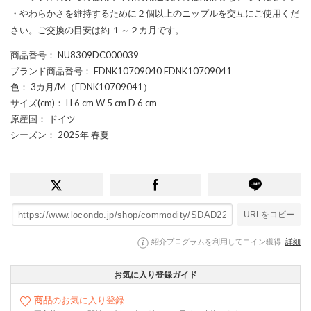
・やわらかさを維持するために２個以上のニップルを交互にご使用くだ
さい。ご交換の目安は約 １～２カ月です。
商品番号
： NU8309DC000039
ブランド商品番号
： FDNK10709040 FDNK10709041
色
： 3カ月/M（FDNK10709041）
サイズ(cm)
： H 6 cm W 5 cm D 6 cm
原産国
： ドイツ
シーズン
： 2025年 春夏
URLをコピー
紹介プログラムを利用してコイン獲得
詳細
お気に入り登録ガイド
商品
のお気に入り登録