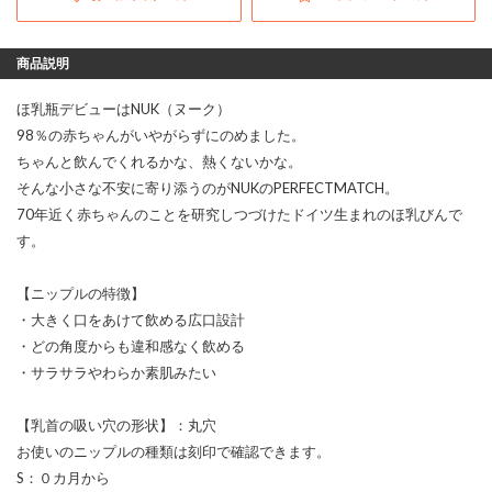
商品説明
ほ乳瓶デビューはNUK（ヌーク）
98％の赤ちゃんがいやがらずにのめました。
ちゃんと飲んでくれるかな、熱くないかな。
そんな小さな不安に寄り添うのがNUKのPERFECTMATCH。
70年近く赤ちゃんのことを研究しつづけたドイツ生まれのほ乳びんで
す。
【ニップルの特徴】
・大きく口をあけて飲める広口設計
・どの角度からも違和感なく飲める
・サラサラやわらか素肌みたい
【乳首の吸い穴の形状】：丸穴
お使いのニップルの種類は刻印で確認できます。
S：０カ月から