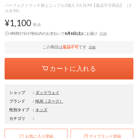
パーフェクトマッチ替えニップル2個入 3カ月/M【返品不可商品】 （3
カ月/M）
¥1,100
税込
0時間37分36秒
以内
のお支払いで
8月8日(土)
にお届け
詳細
この商品は
返品不可
です
詳細
カートに入れる
ショップ
：
ダッドウェイ
ブランド
：
NUK
（ヌーク）
性別タイプ
：
キッズ
カテゴリ
：
お気に入り登録
マイブランド登録