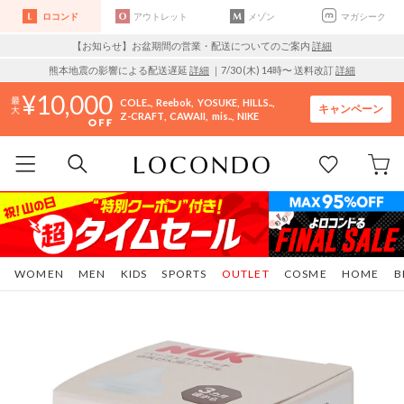
ロコンド
アウトレット
メゾン
マガシーク
【お知らせ】お盆期間の営業・配送についてのご案内
詳細
熊本地震の影響による配送遅延
詳細
｜7/30 (木) 14時〜 送料改訂
詳細
10,000
COLE..
Reebok
YOSUKE
HILLS..
キャンペーン
Z-CRAFT
CAWAII
mis..
NIKE
WOMEN
MEN
KIDS
SPORTS
OUTLET
COSME
HOME
B