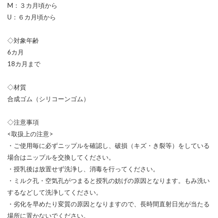
M：３カ月頃から
U：６カ月頃から
◇対象年齢
6カ月
18カ月まで
◇材質
合成ゴム（シリコーンゴム）
◇注意事項
<取扱上の注意>
・ご使用毎に必ずニップルを確認し、破損（キズ・き裂等）をしている
場合はニップルを交換してください。
・授乳後は放置せず洗浄し、消毒を行ってください。
・ミルク孔・空気孔がつまると授乳の妨げの原因となります。もみ洗い
するなどして洗浄してください。
・劣化を早めたり変質の原因となりますので、長時間直射日光が当たる
場所に置かないでください。