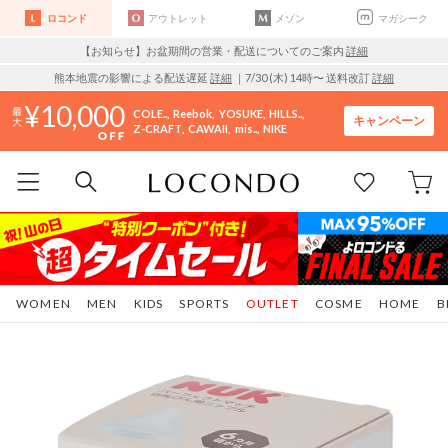
ロコンド
アウトレット
メゾン
マガシーク
【お知らせ】お盆期間の営業・配送についてのご案内
詳細
熊本地震の影響による配送遅延
詳細
｜7/30 (木) 14時〜 送料改訂
詳細
10,000
COLE..
Reebok
YOSUKE
HILLS..
キャンペーン
Z-CRAFT
CAWAII
mis..
NIKE
WOMEN
MEN
KIDS
SPORTS
OUTLET
COSME
HOME
B