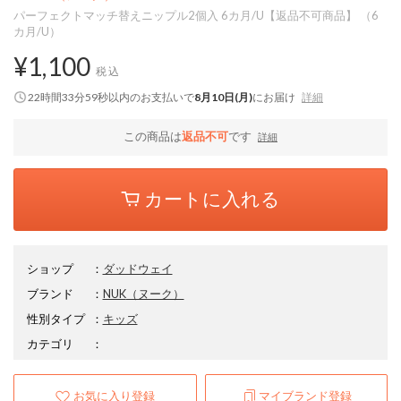
パーフェクトマッチ替えニップル2個入 6カ月/U【返品不可商品】 （6
カ月/U）
¥1,100
税込
22時間33分58秒
以内
のお支払いで
8月10日(月)
にお届け
詳細
この商品は
返品不可
です
詳細
カートに入れる
ショップ
：
ダッドウェイ
ブランド
：
NUK
（ヌーク）
性別タイプ
：
キッズ
カテゴリ
：
お気に入り登録
マイブランド登録