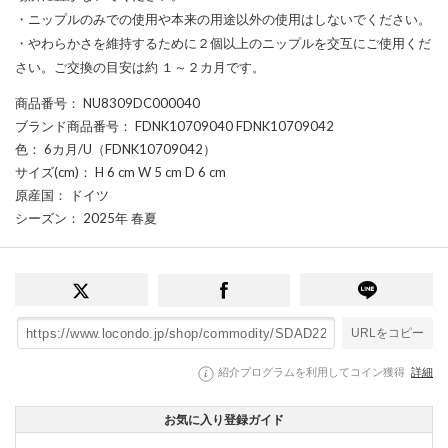
・ニップルのみでの使用や本来の用途以外の使用はしないでください。
・やわらかさを維持するために２個以上のニップルを交互にご使用くだ
さい。ご交換の目安は約 １～２カ月です。
商品番号
： NU8309DC000040
ブランド商品番号
： FDNK10709040 FDNK10709042
色
： 6カ月/U（FDNK10709042）
サイズ(cm)
： H 6 cm W 5 cm D 6 cm
原産国
： ドイツ
シーズン
： 2025年 春夏
URLをコピー
紹介プログラムを利用してコイン獲得
詳細
お気に入り登録ガイド