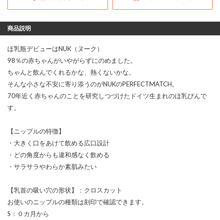
商品説明
ほ乳瓶デビューはNUK（ヌーク）
98％の赤ちゃんがいやがらずにのめました。
ちゃんと飲んでくれるかな、熱くないかな。
そんな小さな不安に寄り添うのがNUKのPERFECTMATCH。
70年近く赤ちゃんのことを研究しつづけたドイツ生まれのほ乳びんで
す。
【ニップルの特徴】
・大きく口をあけて飲める広口設計
・どの角度からも違和感なく飲める
・サラサラやわらか素肌みたい
【乳首の吸い穴の形状】：クロスカット
お使いのニップルの種類は刻印で確認できます。
S：０カ月から