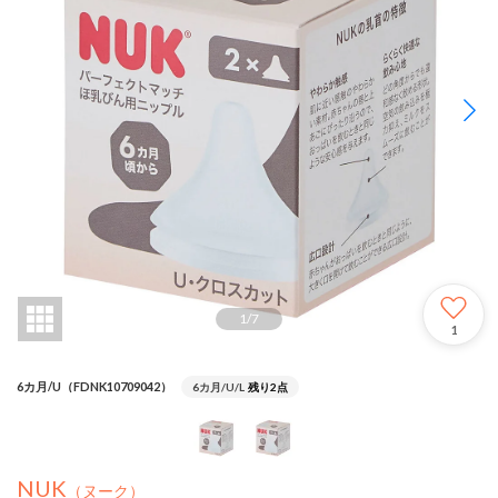
1
/
7
1
6カ月/U（FDNK10709042）
6カ月/U/L
残り2点
NUK
（ヌーク）