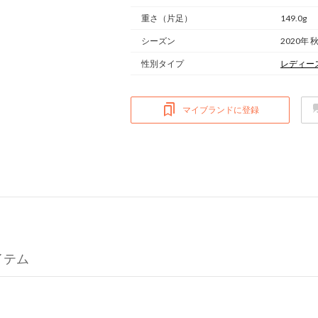
重さ
（片足）
149.0g
シーズン
2020年 
性別タイプ
レディー
マイブランドに登録
アイテム