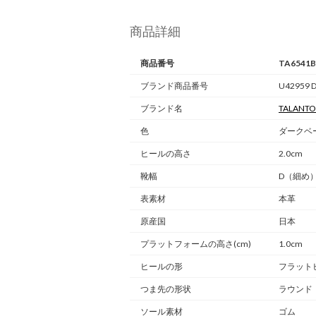
商品詳細
商品番号
TA6541
ブランド商品番号
U42959 
ブランド名
TALANTO
色
ダークベー
ヒールの高さ
2.0cm
靴幅
D（細め
表素材
本革
原産国
日本
プラットフォームの高さ(cm)
1.0cm
ヒールの形
フラット
つま先の形状
ラウンド
ソール素材
ゴム