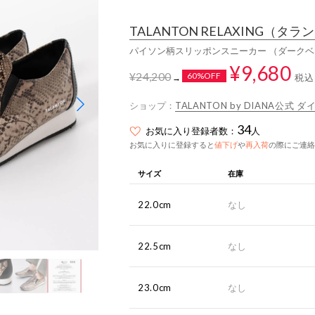
TALANTON RELAXING
（タラン
パイソン柄スリッポンスニーカー （ダーク
¥9,680
¥24,200
60%OFF
税込
→
ショップ：
TALANTON by DIANA公式
34
お気に入り登録者数：
人
お気に入りに登録すると
値下げ
や
再入荷
の際にご連絡
サイズ
在庫
22.0cm
なし
22.5cm
なし
23.0cm
なし