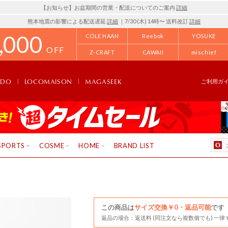
【お知らせ】お盆期間の営業・配送についてのご案内
詳細
熊本地震の影響による配送遅延
詳細
｜7/30 (木) 14時〜 送料改訂
詳細
,000
COLE HAAN
Reebok
YOSUKE
OFF
Z-CRAFT
CAWAII
mischief
NDO
LOCOMAISON
MAGASEEK
ご利用ガ
SPORTS
COSME
HOME
BRAND LIST
この商品は
サイズ交換￥0・返品可能
です
返品の場合：返送料 (同注文なら複数個でも) 一律￥