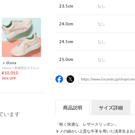
23.5cm
なし
24.0cm
なし
24.5cm
なし
25.0cm
なし
＋diana
+diana ≪数量限定モデル≫SWEET HEARTダッドスニーカー （ベージュ人工スムース）
¥10,010
30％OFF
商品説明
サイズ詳細
ています
「軽く快適な、レザースリッポン」
キメの細かい上質な牛革を用いた浅草生まれ