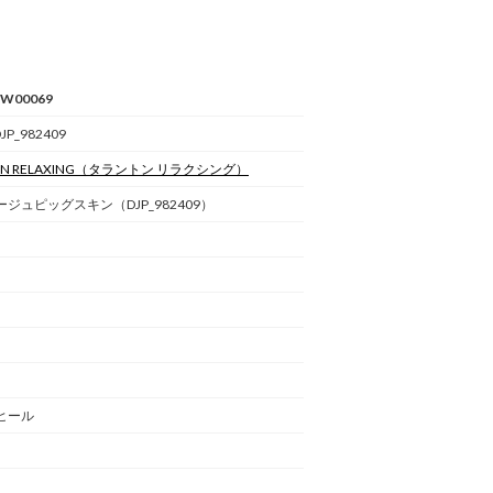
BW00069
DJP_982409
N RELAXING
（タラントン リラクシング）
ジュピッグスキン（DJP_982409）
）
ヒール