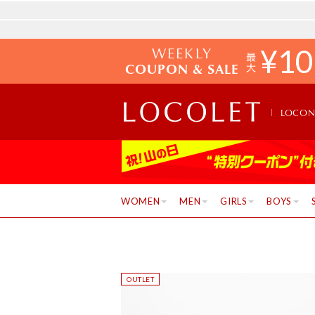
WEEKLY
¥
10
COUPON & SALE
LOCO
WOMEN
MEN
GIRLS
BOYS