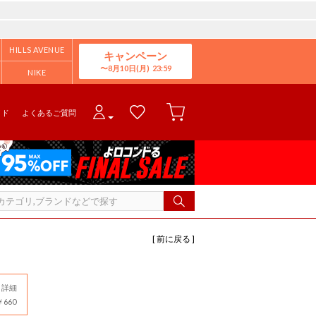
HILLS AVENUE
キャンペーン
8月10日(月)
NIKE
イド
よくあるご質問
[ 前に戻る ]
詳細
660