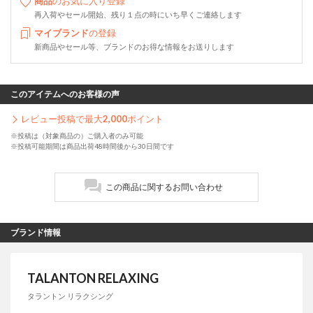
商品
のお気に入り登録
再入荷やセール開始、残り１点の時にいち早くご連絡します
マイブランド
の登録
新商品やセール等、ブランドのお得な情報をお送りします
このアイテムへのお客様の声
レビュー投稿で最大
2,000
ポイント
※投稿は（対象商品の）ご購入者のみ可能
※投稿可能期間は商品出荷48時間後から30日間です
この商品に関するお問い合わせ
ブランド情報
TALANTON RELAXING
タラントン リラクシング