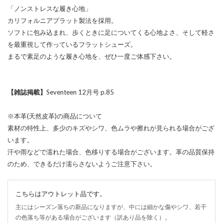
「ノンストレスな履き心地」
カリフォルニアプラット製法を採用。
ソフトに包み込まれ、歩くときに足についてくる心地よさ、そして軽さ
を最重視して作っているフラットシューズ。
まるで素足のような履き心地を、ぜひ一度ご体感下さい。
【雑誌掲載】
Seventeen 12月号 p.85
※本革(天然皮革)の商品について
素材の特性上、多少のキズやシワ、色ムラや擦れが見られる場合がござ
います。
汗や雨などで濡れた場合、色移りする場合がございます。革の品質保持
のため、できるだけ濡らさないようご注意下さい。
こちらはアウトレット品です。
主にはシーズン落ちの新品になりますが、中には細かな傷やシワ、若干
の色落ち等がある場合がございます（訳あり品を除く）。