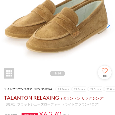
1
/
14
108
ライトブラウンベロア（LBV_952206）
21.5cm
×
22.0cm
×
22.5cm
×
23.0c
TALANTON RELAXING
（タラントン リラクシング）
【撥水】フラットシューズローファー （ライトブラウンベロア）
¥6,270
70%OFF