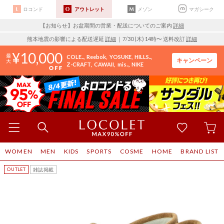
ロコンド
アウトレット
メゾン
マガシーク
【お知らせ】お盆期間の営業・配送についてのご案内
詳細
熊本地震の影響による配送遅延
詳細
｜7/30 (木) 14時〜 送料改訂
詳細
10,000
COLE..
Reebok
YOSUKE
HILLS..
キャンペーン
Z-CRAFT
CAWAII
mis..
NIKE
WOMEN
MEN
KIDS
SPORTS
COSME
HOME
BRAND LIST
雑誌掲載