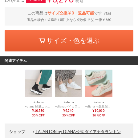
¥20,900
税込
この商品は
サイズ交換￥0・返品可能
です
詳細
返品の場合：返送料 (同注文なら複数個でも) 一律￥660
サイズ・色を選ぶ
関連アイテム
＋diana
＋diana
＋diana
+diana 軽量ニットソックススニーカーブーツ （黒生地）
+diana バイカラーソールのスタンダードスニーカー （白人工スムース）
+diana ≪数量限定モデル≫SWEET HEARTダッドスニーカー （ベージュ人工スムース）
¥10,780
¥9,240
¥10,010
30％OFF
30％OFF
30％OFF
ショップ
：
TALANTON by DIANA公式 ダイアナタラントン