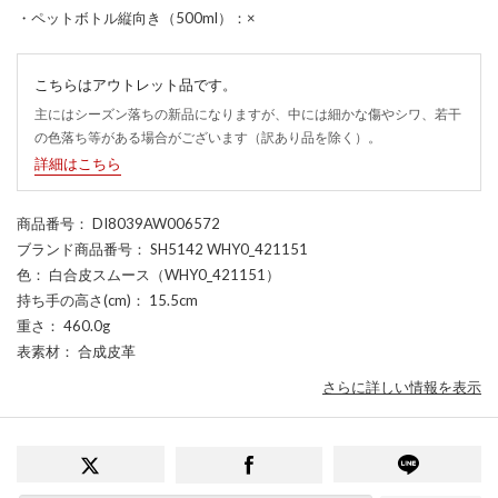
・ペットボトル縦向き（500ml）：×
こちらはアウトレット品です。
主にはシーズン落ちの新品になりますが、中には細かな傷やシワ、若干
の色落ち等がある場合がございます（訳あり品を除く）。
詳細はこちら
商品番号
： DI8039AW006572
ブランド商品番号
： SH5142 WHY0_421151
色
： 白合皮スムース（WHY0_421151）
持ち手の高さ(cm)
： 15.5cm
重さ
： 460.0g
表素材
： 合成皮革
さらに詳しい情報を表示