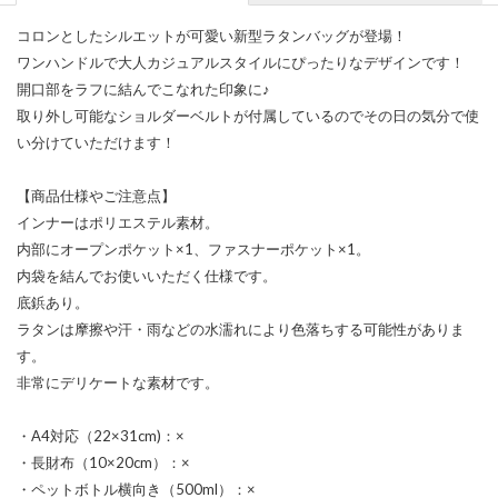
コロンとしたシルエットが可愛い新型ラタンバッグが登場！
ワンハンドルで大人カジュアルスタイルにぴったりなデザインです！
開口部をラフに結んでこなれた印象に♪
取り外し可能なショルダーベルトが付属しているのでその日の気分で使
い分けていただけます！
【商品仕様やご注意点】
インナーはポリエステル素材。
内部にオープンポケット×1、ファスナーポケット×1。
内袋を結んでお使いいただく仕様です。
底鋲あり。
ラタンは摩擦や汗・雨などの水濡れにより色落ちする可能性がありま
す。
非常にデリケートな素材です。
・A4対応（22×31cm)：×
・長財布（10×20cm）：×
・ペットボトル横向き（500ml）：×