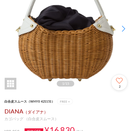
1
/
15
2
白合皮スムース（WHY0_421151）
FREE
×
DIANA
（ダイアナ）
カゴバッグ （白合皮スムース）
¥16,830
40%OFF