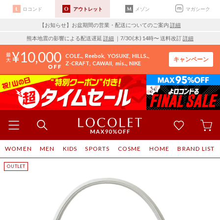
ロコンド
アウトレット
メゾン
マガシーク
【お知らせ】お盆期間の営業・配送についてのご案内
詳細
熊本地震の影響による配送遅延
詳細
｜7/30 (木) 14時〜 送料改訂
詳細
10,000
COLE..
Reebok
YOSUKE
HILLS..
キャンペーン
Z-CRAFT
CAWAII
mis..
NIKE
WOMEN
MEN
KIDS
SPORTS
COSME
HOME
BRAND LIST