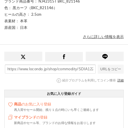
ブランド商品番号
： NJ42315T BKC_821146
色
： 黒カーフ（BKC_821146）
ヒールの高さ
： 2.5cm
表素材
： 本革
原産国
： 日本
さらに詳しい情報を表示
URLをコピー
紹介プログラムを利用してコイン獲得
詳細
お気に入り登録ガイド
商品
のお気に入り登録
再入荷やセール開始、残り１点の時にいち早くご連絡します
マイブランド
の登録
新商品やセール等、ブランドのお得な情報をお送りします