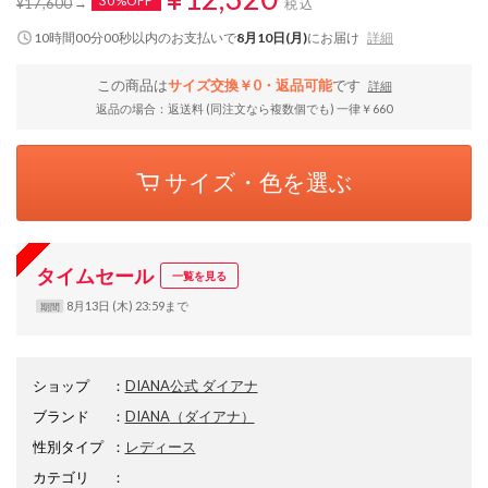
30%OFF
¥17,600
税込
9時間59分59秒
以内
のお支払いで
8月10日(月)
にお届け
詳細
この商品は
サイズ交換￥0・返品可能
です
詳細
返品の場合：返送料 (同注文なら複数個でも) 一律￥660
サイズ・色を選ぶ
タイムセール
一覧を見る
8月13日 (木) 23:59まで
期間
ショップ
：
DIANA公式 ダイアナ
ブランド
：
DIANA
（ダイアナ）
性別タイプ
：
レディース
カテゴリ
：