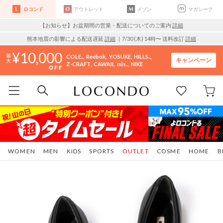
ロコンド
アウトレット
メゾン
マガシーク
【お知らせ】お盆期間の営業・配送についてのご案内
詳細
熊本地震の影響による配送遅延
詳細
｜7/30 (木) 14時〜 送料改訂
詳細
10,000
COLE..
Reebok
YOSUKE
HILLS..
キャンペーン
Z-CRAFT
CAWAII
mis..
NIKE
WOMEN
MEN
KIDS
SPORTS
OUTLET
COSME
HOME
B