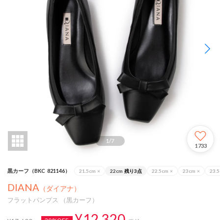
1
/
7
1733
黒カーフ（BKC_821146）
21.5cm
×
22cm
残り3点
22.5cm
×
23cm
×
23.
DIANA
（ダイアナ）
フラットパンプス （黒カーフ）
¥12,320