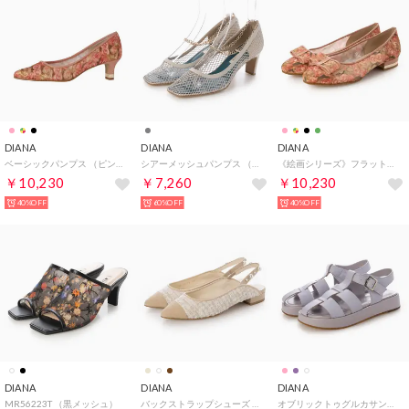
DIANA
DIANA
DIANA
ベーシックパンプス （ピンクメッシュ）
シアーメッシュパンプス （グレーメッシュ）
《絵画シリーズ》フラットパンプス （ピンクメッシュ）
￥10,230
￥7,260
￥10,230
40%OFF
60%OFF
40%OFF
DIANA
DIANA
DIANA
MR56223T （黒メッシュ）
バックストラップシューズ （ベージュ生地）
オブリックトゥグルカサンダル （パープルカーフ）