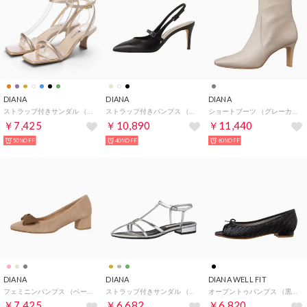
DIANA
DIANA
DIANA
ストラップ付きサンダル （ゴールドラム）
ストラップ付きパンプス （黒カーフ）
ショートブーツ （グレーカーフ）
￥7,425
￥10,890
￥11,440
50%OFF
40%OFF
60%OFF
DIANA
DIANA
DIANA WELL FIT
フェミニンパンプス （ベージュスエード）
ストラップ付きサンダル （シルバーキッド）
オープントゥパンプス （黒メッシュ）
￥7,425
￥6,682
￥6,820