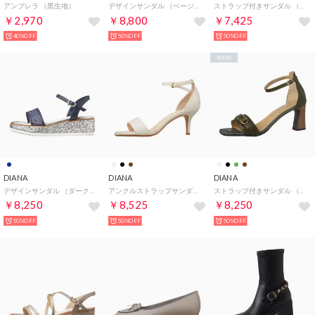
アンブレラ （黒生地）
デザインサンダル （ベージュスエード）
ストラップ付きサンダル （黒カーフ）
￥2,970
￥8,800
￥7,425
40%OFF
50%OFF
50%OFF
NEW
DIANA
DIANA
DIANA
デザインサンダル （ダークブルーメッシュ）
アンクルストラップサンダル （アイボリーカーフ）
ストラップ付きサンダル （グリーンカーフ）
￥8,250
￥8,525
￥8,250
50%OFF
50%OFF
50%OFF