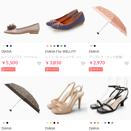
DIANA
DIANA F by WELLFIT
DIANA
レインパンプス （ベージュ合皮エナメル）
ニットバレエシューズ （パープル生地）DIANA F by WELLFIT
アンブレラ （ピンク生地）
￥5,500
￥3,850
￥2,970
66%OFF
75%OFF
40%OFF
DIANA
DIANA
DIANA