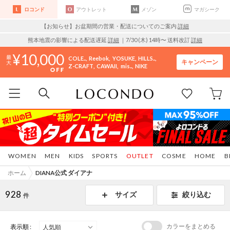
ロコンド
アウトレット
メゾン
マガシーク
【お知らせ】お盆期間の営業・配送についてのご案内
詳細
熊本地震の影響による配送遅延
詳細
｜7/30 (木) 14時〜 送料改訂
詳細
10,000
COLE..
Reebok
YOSUKE
HILLS..
キャンペーン
Z-CRAFT
CAWAII
mis..
NIKE
WOMEN
MEN
KIDS
SPORTS
OUTLET
COSME
HOME
B
ホーム
DIANA公式 ダイアナ
928
サイズ
絞り込む
件
カラーをまとめる
表示順 :