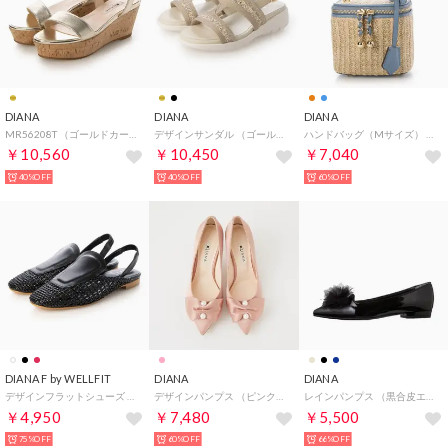
DIANA
DIANA
DIANA
MR56208T （ゴールドカーフ）
デザインサンダル （ゴールド光布）
ハンドバッグ（Mサイズ） （ブルー合皮スムース）
￥10,560
￥10,450
￥7,040
40%OFF
40%OFF
60%OFF
DIANA F by WELLFIT
DIANA
DIANA
デザインフラットシューズ （黒合皮スムース）DIANA F by WELLFIT
デザインパンプス （ピンク生地）
レインパンプス （黒合皮エナメル）
￥4,950
￥7,480
￥5,500
75%OFF
60%OFF
66%OFF