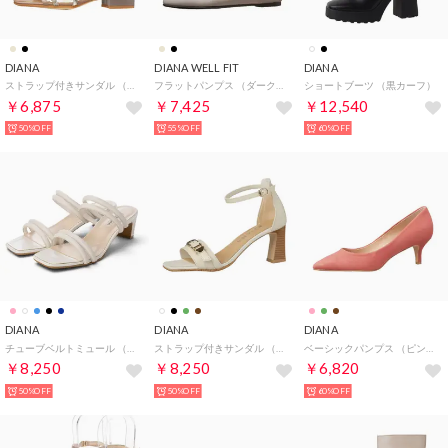
DIANA
DIANA WELL FIT
DIANA
ストラップ付きサンダル （ダークベージュカーフ）
フラットパンプス （ダークベージュカーフ）
ショートブーツ （黒カーフ）
￥6,875
￥7,425
￥12,540
50%OFF
55%OFF
60%OFF
DIANA
DIANA
DIANA
チューブベルトミュール （白カーフ）
ストラップ付きサンダル （アイボリーカーフ）
ベーシックパンプス （ピンクスエード）
￥8,250
￥8,250
￥6,820
50%OFF
50%OFF
60%OFF