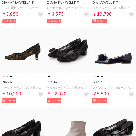
DIANA F by WELLFIT
DIANA F by WELLFIT
DIANA WELL FIT
ニット素材フラットシューズ （ダークブルー生地）DIANA F by WELLFIT
ローヒール・フラットシューズ（ゴールド生地）DIANA F by WELLFIT
ウェッジパンプス （黒メッシュ）ダイアナウェルフィット
￥3,850
￥3,575
￥10,780
75%OFF
75%OFF
30%OFF
DIANA
DIANA
DIANA
ベーシックパンプス （黒メッシュ）
デザインパンプス （黒メッシュ）
レインパンプス （ダークブルー合皮エナメル）
￥10,230
￥12,870
￥5,500
40%OFF
26%OFF
66%OFF