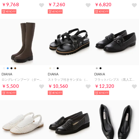
￥9,768
￥7,260
￥6,820
40%OFF
60%OFF
60%OFF
DIANA
DIANA
DIANA
ロングレインブーツ （ダークブラウン生地）
ストラップ付きサンダル （黒人工スムース）
フラットパンプス （黒人工スムース）
￥5,500
￥10,560
￥12,320
70%OFF
40%OFF
30%OFF