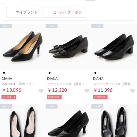
マイブランド
セール・クーポン
HOT
HOT
HOT
DIANA
DIANA
DIANA
TS18200T （黒カーフ）
フラットパンプス （黒カーフ）
ベーシックパンプス （黒カーフ）
￥13,090
￥12,320
￥11,396
30%OFF
30%OFF
30%OFF
HOT
HOT
HOT