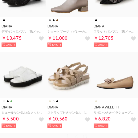
DIANA
DIANA
DIANA
デザインパンプス （黒メッシュ）
ショートブーツ （グレーカーフ）
フラットパンプス （黒メッシュ）
￥13,475
￥11,000
￥12,705
30%OFF
60%OFF
30%OFF
DIANA
DIANA
DIANA WELL FIT
ミュールサンダル(白メッシュ) （白メッシュ）
ストラップ付きサンダル （ベージュ人工スムース）
リボンつきオペラシューズ （ダークベージュカーフ）
￥5,500
￥10,560
￥6,820
60%OFF
40%OFF
60%OFF