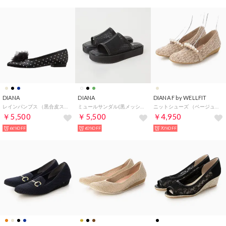
DIANA
DIANA
DIANA F by WELLFIT
レインパンプス （黒合皮スムース）
ミュールサンダル(黒メッシュ) （黒メッシュ）
ニットシューズ （ベージュ生地）DIANA F by WELLFIT
￥5,500
￥5,500
￥4,950
66%OFF
60%OFF
70%OFF