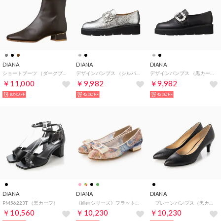
DIANA
DIANA
DIANA
ショートブーツ （ダークブラウンカーフ）
デザインパンプス （シルバー箔本革）
デザインパンプス （黒カーフ）
￥11,000
￥9,982
￥9,982
60%OFF
45%OFF
45%OFF
DIANA
DIANA
DIANA
PM56223T （黒カーフ）
《絵画シリーズ》フラットパンプス （マルチメッシュ）
プレーンパンプス（黒カタオシ） DIANA TS16201T
￥10,560
￥10,230
￥10,230