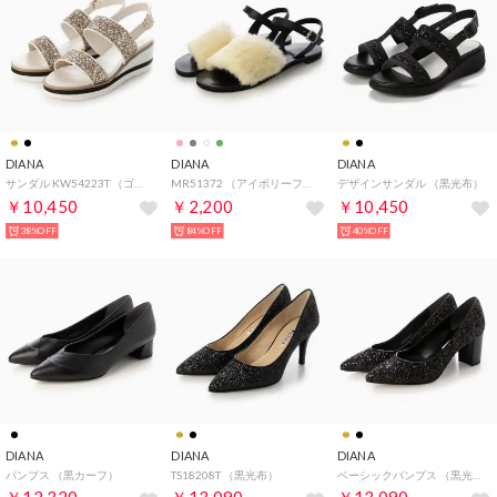
DIANA
DIANA
DIANA
サンダル KW54223T （ゴールド光布）
MR51372 （アイボリーファー）
デザインサンダル （黒光布）
￥10,450
￥2,200
￥10,450
38%OFF
84%OFF
40%OFF
DIANA
DIANA
DIANA
パンプス （黒カーフ）
TS18208T （黒光布）
ベーシックパンプス （黒光布）