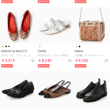
40%OFF
40%OFF
40%OFF
DIANA F by WELLFIT
DIANA
DIANA
ローヒール・フラットシューズ （ブラウン生地）DIANA F by WELLFIT
NJ53223T （シルバー光布）
≪絵画シリーズ≫チェーンハンドルBAG （ピンクメッシュ）
￥3,575
￥8,140
￥9,350
75%OFF
50%OFF
50%OFF