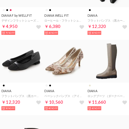
DIANA F by WELLFIT
DIANA WELL FIT
DIANA
デザインフラットシューズ （白合皮スムース）DIANA F by WELLFIT
ローヒール・フラットシューズ （黒カタオシ）
フラットパンプス （黒カーフ）
￥4,950
￥6,380
￥12,320
75%OFF
60%OFF
30%OFF
DIANA
DIANA
DIANA
フラットパンプス （黒カーフ）
ベーシックパンプス （アイボリーメッシュ）
ロングブーツ （ダークベージュカーフ）
￥12,320
￥10,560
￥11,660
30%OFF
40%OFF
60%OFF