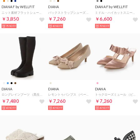
DIANA F by WELLFIT
DIANA
DIANA F by WELLFIT
ニット素材フラットシューズ （黒生地）DIANA F by WELLFIT
バックストラップシューズ （ブラウン生地）
ミドル・ハイカットスニーカー （黒カーフ）DIANA F by WELLFIT
￥3,850
￥7,260
￥6,600
75%OFF
60%OFF
70%OFF
DIANA
DIANA
DIANA
ロングレインブーツ （黒生地）
レモントゥパンプス （ベージュカーフ）
トゥクローズミュール （ピンク生地）
￥7,480
￥7,260
￥7,260
60%OFF
60%OFF
60%OFF