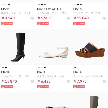
DIANA
DIANA F by WELLFIT
DIANA
厚底サンダル （ベージュ生地）
シンプルローファー （黒エナメル）DIANA F by WELLFIT
ロングブーツ （黒ガラス）
￥8,140
￥5,500
￥15,840
60%OFF
75%OFF
60%OFF
DIANA
DIANA
DIANA
ロングブーツ （黒カーフ）
ストラップ付きサンダル （白カーフ）
ミュール （ダークブルー生地）
￥15,840
￥6,435
￥7,975
60%OFF
55%OFF
50%OFF