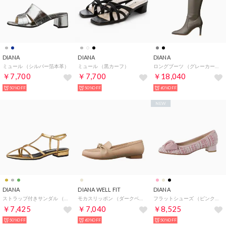
DIANA
DIANA
DIANA
ミュール （シルバー箔本革）
ミュール （黒カーフ）
ロングブーツ （グレーカーフ）
￥7,700
￥7,700
￥18,040
50%OFF
50%OFF
60%OFF
NEW
DIANA
DIANA WELL FIT
DIANA
ストラップ付きサンダル （ゴールドキッド）
モカスリッポン （ダークベージュカーフ）
フラットシューズ （ピンク生地）
￥7,425
￥7,040
￥8,525
50%OFF
60%OFF
50%OFF