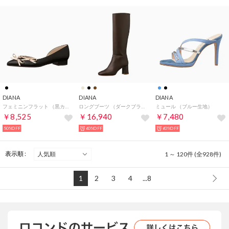
DIANA
DIANA
DIANA
フェミニンフラット （黒カーフ）
ロングブーツ （ダークブラウンカーフ）
ミュール （ブルー生地）
￥8,525
￥16,940
￥7,480
50%OFF
60%OFF
60%OFF
表示順 :
1 ～ 120件 (全928件)
1
2
3
4
...8