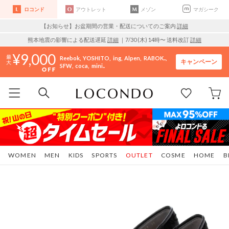
ロコンド
アウトレット
メゾン
マガシーク
【お知らせ】お盆期間の営業・配送についてのご案内
詳細
熊本地震の影響による配送遅延
詳細
｜7/30 (木) 14時〜 送料改訂
詳細
9,000
Reebok
YOSHITO
ing
Alpen
RABOK..
キャンペーン
SFW
coca
mini..
WOMEN
MEN
KIDS
SPORTS
OUTLET
COSME
HOME
B