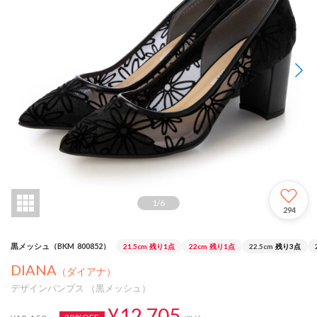
1
/
6
294
黒メッシュ（BKM_800852）
21.5cm
残り1点
22cm
残り1点
22.5cm
残り3点
DIANA
（ダイアナ）
デザインパンプス （黒メッシュ）
¥12,705