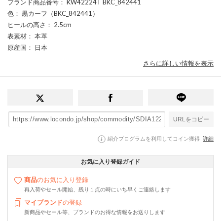
ブランド商品番号
： KW42224T BKC_842441
色
： 黒カーフ（BKC_842441）
ヒールの高さ
： 2.5cm
表素材
： 本革
原産国
： 日本
さらに詳しい情報を表示
URLをコピー
紹介プログラムを利用してコイン獲得
詳細
お気に入り登録ガイド
商品
のお気に入り登録
再入荷やセール開始、残り１点の時にいち早くご連絡します
マイブランド
の登録
新商品やセール等、ブランドのお得な情報をお送りします