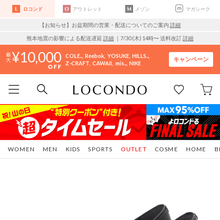
ロコンド
アウトレット
メゾン
マガシーク
【お知らせ】お盆期間の営業・配送についてのご案内
詳細
熊本地震の影響による配送遅延
詳細
｜7/30 (木) 14時〜 送料改訂
詳細
10,000
COLE..
Reebok
YOSUKE
HILLS..
キャンペーン
Z-CRAFT
CAWAII
mis..
NIKE
WOMEN
MEN
KIDS
SPORTS
OUTLET
COSME
HOME
B