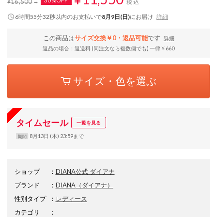
30%OFF
¥16,500
税込
6時間55分31秒
以内
のお支払いで
8月9日(日)
にお届け
詳細
この商品は
サイズ交換￥0・返品可能
です
詳細
返品の場合：返送料 (同注文なら複数個でも) 一律￥660
サイズ・色を選ぶ
タイムセール
一覧を見る
8月13日 (木) 23:59まで
期間
ショップ
：
DIANA公式 ダイアナ
ブランド
：
DIANA
（ダイアナ）
性別タイプ
：
レディース
カテゴリ
：