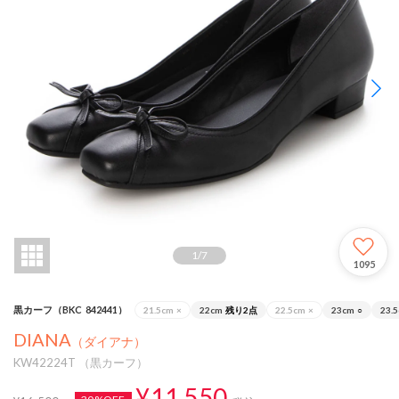
1
/
7
1095
黒カーフ（BKC_842441）
21.5cm
×
22cm
残り2点
22.5cm
×
23cm
○
23.
DIANA
（ダイアナ）
KW42224T （黒カーフ）
¥11,550