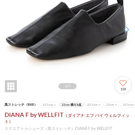
1
/
7
109
黒ストレッチ（BKR）
21.5cm
×
22cm
残り3点
22.5cm
×
23cm
×
23.5cm
DIANA F by WELLFIT
（ダイアナ エフ バイ ウェルフィッ
ト）
スクエアトゥシューズ（黒ストレッチ）DIANA F by WELLFIT