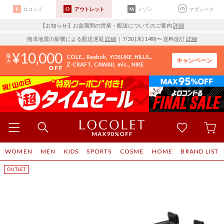
ロコンド
アウトレット
メゾン
マガシーク
【お知らせ】お盆期間の営業・配送についてのご案内
詳細
熊本地震の影響による配送遅延
詳細
｜7/30 (木) 14時〜 送料改訂
詳細
10,000
COLE..
Reebok
YOSUKE
HILLS..
キャンペーン
Z-CRAFT
CAWAII
mis..
NIKE
WOMEN
MEN
KIDS
SPORTS
COSME
HOME
BRAND LIST