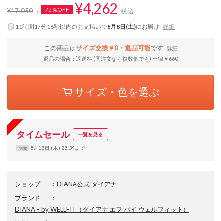
¥4,262
75%OFF
¥17,050
税込
11時間17分16秒
以内
のお支払いで
8月8日(土)
にお届け
詳細
この商品は
サイズ交換￥0・返品可能
です
詳細
返品の場合：返送料 (同注文なら複数個でも) 一律￥660
サイズ・色を選ぶ
タイムセール
一覧を見る
8月13日 (木) 23:59まで
期間
ショップ
：
DIANA公式 ダイアナ
ブランド
：
DIANA F by WELLFIT
（ダイアナ エフ バイ ウェルフィット）