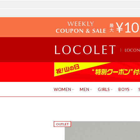
WEEKLY
¥
10
COUPON & SALE
LOCO
WOMEN
MEN
GIRLS
BOYS