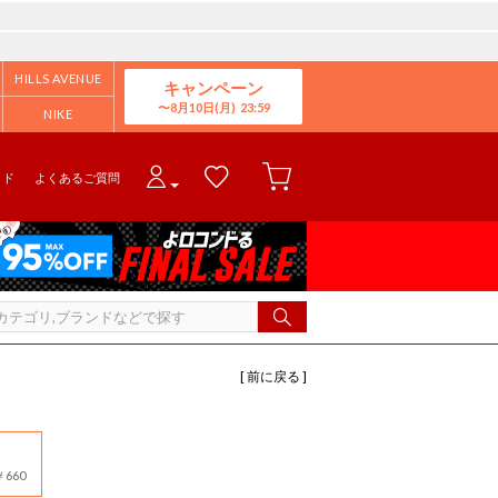
HILLS AVENUE
キャンペーン
8月10日(月)
NIKE
イド
よくあるご質問
[ 前に戻る ]
660