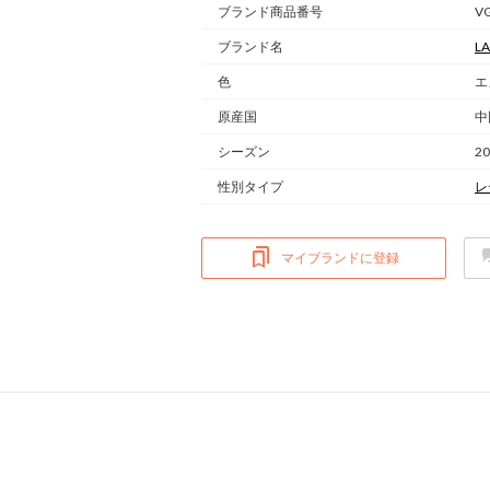
ブランド商品番号
V
ブランド名
LA
色
エ
原産国
中
シーズン
2
性別タイプ
レ
マイブランドに登録