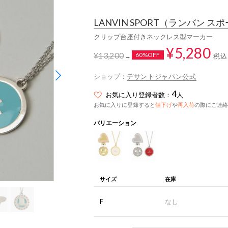
LANVIN SPORT
（ランバン スポ
クリップ台座付きネックレス型マーカー
¥5,280
¥13,200
60%OFF
税込
→
ショップ：
デサントジャパン公式
4
お気に入り登録者数：
人
お気に入りに登録すると
値下げ
や
再入荷
の際にご連絡
バリエーション
サイズ
在庫
F
なし