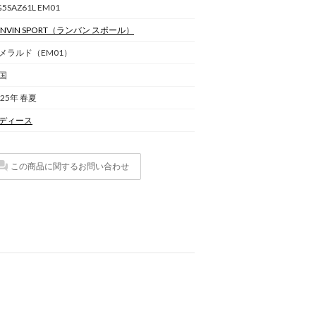
G5SAZ61L EM01
NVIN SPORT
（ランバン スポール）
メラルド（EM01）
国
025年 春夏
ディース
この商品に関するお問い合わせ