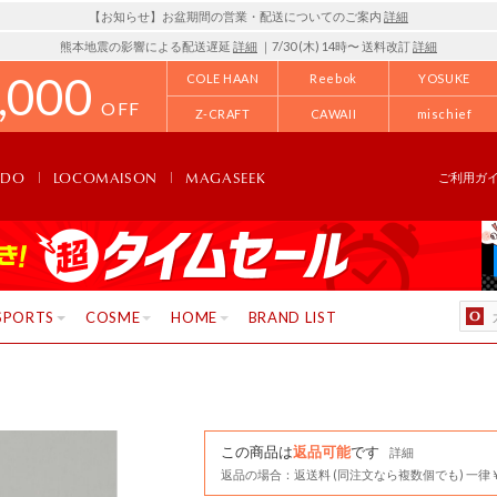
【お知らせ】お盆期間の営業・配送についてのご案内
詳細
熊本地震の影響による配送遅延
詳細
｜7/30 (木) 14時〜 送料改訂
詳細
,000
COLE HAAN
Reebok
YOSUKE
OFF
Z-CRAFT
CAWAII
mischief
NDO
LOCOMAISON
MAGASEEK
ご利用ガ
SPORTS
COSME
HOME
BRAND LIST
この商品は
返品可能
です
詳細
返品の場合：返送料 (同注文なら複数個でも) 一律￥