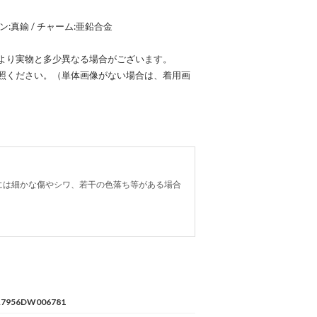
ーン:真鍮 / チャーム:亜鉛合金
より実物と多少異なる場合がございます。
照ください。（単体画像がない場合は、着用画
には細かな傷やシワ、若干の色落ち等がある場合
A7956DW006781