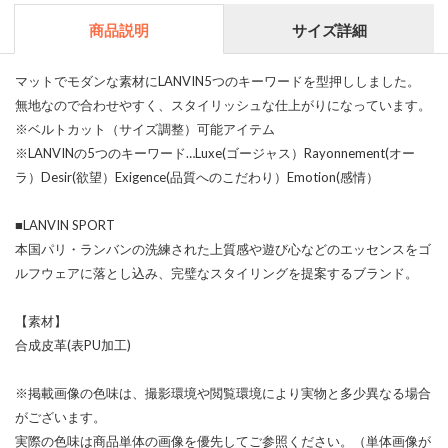
商品説明
サイズ詳細
マットでモダンな素材にLANVIN5つのキーワードを型押ししました。
無地なので合わせやすく、スタイリッシュな仕上がりになっています。
※ベルトカット（サイズ調整）可能アイテム
※LANVINの5つのキーワード…Luxe(ゴージャス）Rayonnement(オー
ラ）Desir(欲望）Exigence(品質へのこだわり）Emotion(感情）
■LANVIN SPORT
本国パリ・ランバンの洗練された上質感や遊び心などのエッセンスをゴ
ルフウェアに落とし込み、完璧なスタイリングを提案するブランド。
【素材】
合成皮革(表PU加工)
※掲載画像の色味は、撮影環境や閲覧環境により実物と多少異なる場合
がございます。
実際の色味は商品単体の画像を優先してご参照ください。（単体画像が