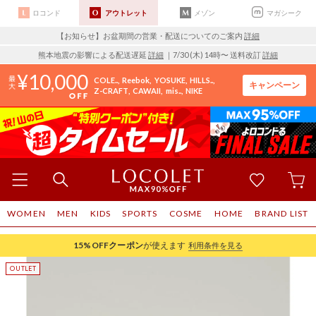
ロコンド
アウトレット
メゾン
マガシーク
【お知らせ】お盆期間の営業・配送についてのご案内
詳細
熊本地震の影響による配送遅延
詳細
｜7/30 (木) 14時〜 送料改訂
詳細
10,000
COLE..
Reebok
YOSUKE
HILLS..
キャンペーン
Z-CRAFT
CAWAII
mis..
NIKE
WOMEN
MEN
KIDS
SPORTS
COSME
HOME
BRAND LIST
15%OFF
クーポン
が使えます
利用条件を見る