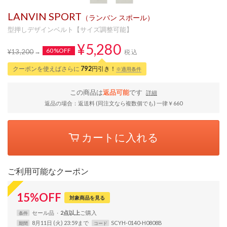
LANVIN SPORT
（ランバン スポール）
型押しデザインベルト【サイズ調整可能】
¥5,280
60%OFF
¥13,200
税込
クーポンを使えばさらに
792
円引き！
※適用条件
この商品は
返品可能
です
詳細
返品の場合：返送料 (同注文なら複数個でも) 一律￥660
カートに入れる
ご利用可能なクーポン
15
%
OFF
対象商品を見る
セール品
2点以上
条件
8月11日 (火) 23:59まで
SCYH-0140-H0808B
期間
コード