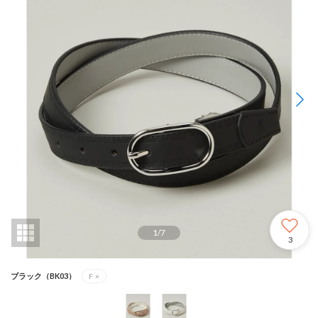
1
/
7
3
ブラック（BK03）
F
×