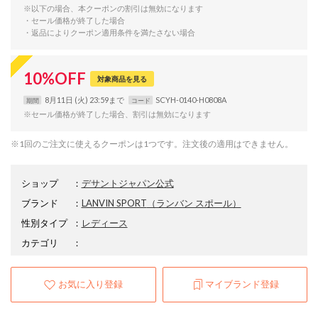
※以下の場合、本クーポンの割引は無効になります
・セール価格が終了した場合
・返品によりクーポン適用条件を満たさない場合
10
%
OFF
対象商品を見る
8月11日 (火) 23:59まで
SCYH-0140-H0808A
期間
コード
※セール価格が終了した場合、割引は無効になります
※1回のご注文に使えるクーポンは1つです。注文後の適用はできません。
ショップ
：
デサントジャパン公式
ブランド
：
LANVIN SPORT
（ランバン スポール）
性別タイプ
：
レディース
カテゴリ
：
お気に入り登録
マイブランド登録