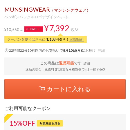
MUNSINGWEAR
（マンシングウェア）
ペンギンバックルロゴデザインベルト
¥7,392
30%OFF
¥10,560
税込
クーポンを使えばさらに
1,108
円引き！
※適用条件
22時間22分29秒
以内
のお支払いで
8月10日(月)
にお届け
詳細
この商品は
返品可能
です
詳細
返品の場合：返送料 (同注文なら複数個でも) 一律￥660
カートに入れる
ご利用可能なクーポン
15
%
OFF
対象商品を見る