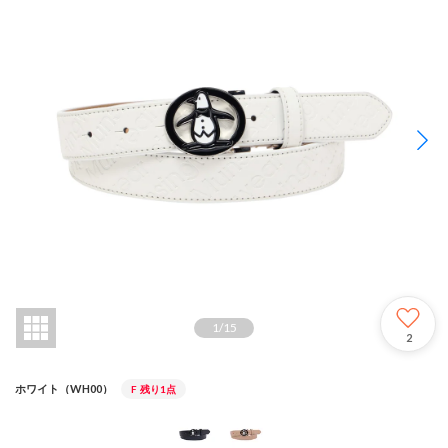
1
/
15
2
ホワイト（WH00）
F
残り1点