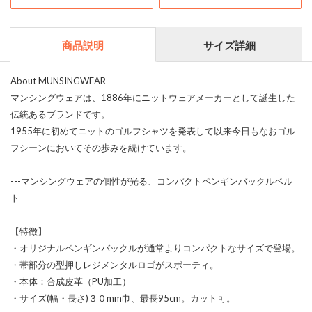
商品説明
サイズ詳細
About MUNSINGWEAR
マンシングウェアは、1886年にニットウェアメーカーとして誕生した
伝統あるブランドです。
1955年に初めてニットのゴルフシャツを発表して以来今日もなおゴル
フシーンにおいてその歩みを続けています。
---マンシングウェアの個性が光る、コンパクトペンギンバックルベル
ト---
【特徴】
・オリジナルペンギンバックルが通常よりコンパクトなサイズで登場。
・帯部分の型押しレジメンタルロゴがスポーティ。
・本体：合成皮革（PU加工）
・サイズ(幅・長さ)３０mm巾、最長95cm。カット可。