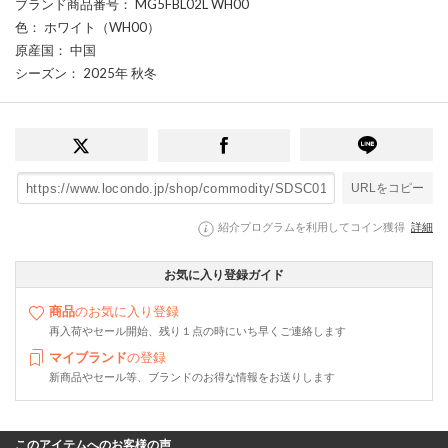
ブランド商品番号
： MG5FBL02L WH00
色
： ホワイト（WH00）
原産国
： 中国
シーズン
： 2025年 秋冬
URLをコピー
紹介プログラムを利用してコイン獲得
詳細
お気に入り登録ガイド
商品
のお気に入り登録
再入荷やセール開始、残り１点の時にいち早くご連絡します
マイブランド
の登録
新商品やセール等、ブランドのお得な情報をお送りします
このアイテムへのお客様の声