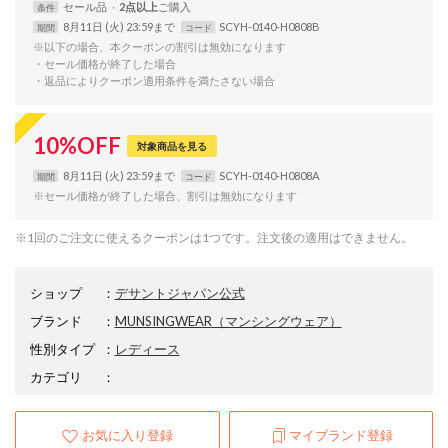
セール品
2点以上
条件
8月11日 (火) 23:59まで
SCYH-0140-H0808B
期間
コード
※以下の場合、本クーポンの割引は無効になります
・セール価格が終了した場合
・返品によりクーポン適用条件を満たさない場合
10
%
OFF
対象商品を見る
8月11日 (火) 23:59まで
SCYH-0140-H0808A
期間
コード
※セール価格が終了した場合、割引は無効になります
※1回のご注文に使えるクーポンは1つです。注文後の適用はできません。
ショップ
：
デサントジャパン公式
ブランド
：
MUNSINGWEAR
（マンシングウェア）
性別タイプ
：
レディース
カテゴリ
：
お気に入り登録
マイブランド登録