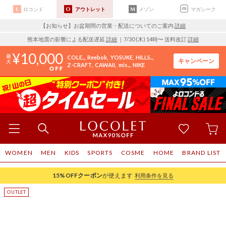
ロコンド
アウトレット
メゾン
マガシーク
【お知らせ】お盆期間の営業・配送についてのご案内
詳細
熊本地震の影響による配送遅延
詳細
｜7/30 (木) 14時〜 送料改訂
詳細
10,000
COLE..
Reebok
YOSUKE
HILLS..
キャンペーン
Z-CRAFT
CAWAII
mis..
NIKE
WOMEN
MEN
KIDS
SPORTS
COSME
HOME
BRAND LIST
15%OFF
クーポン
が使えます
利用条件を見る