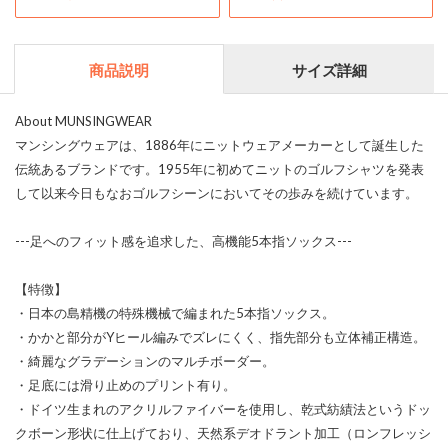
商品説明
サイズ詳細
About MUNSINGWEAR
マンシングウェアは、1886年にニットウェアメーカーとして誕生した
伝統あるブランドです。1955年に初めてニットのゴルフシャツを発表
して以来今日もなおゴルフシーンにおいてその歩みを続けています。
---足へのフィット感を追求した、高機能5本指ソックス---
【特徴】
・日本の島精機の特殊機械で編まれた5本指ソックス。
・かかと部分がYヒール編みでズレにくく、指先部分も立体補正構造。
・綺麗なグラデーションのマルチボーダー。
・足底には滑り止めのプリント有り。
・ドイツ生まれのアクリルファイバーを使用し、乾式紡績法というドッ
クボーン形状に仕上げており、天然系デオドラント加工（ロンフレッシ