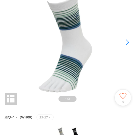
1
/
3
0
ホワイト（WH00）
25-27
×