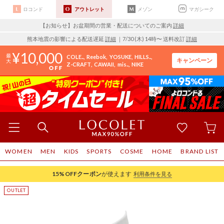
ロコンド
アウトレット
メゾン
マガシーク
【お知らせ】お盆期間の営業・配送についてのご案内
詳細
熊本地震の影響による配送遅延
詳細
｜7/30 (木) 14時〜 送料改訂
詳細
10,000
COLE..
Reebok
YOSUKE
HILLS..
キャンペーン
Z-CRAFT
CAWAII
mis..
NIKE
WOMEN
MEN
KIDS
SPORTS
COSME
HOME
BRAND LIST
15%OFF
クーポン
が使えます
利用条件を見る