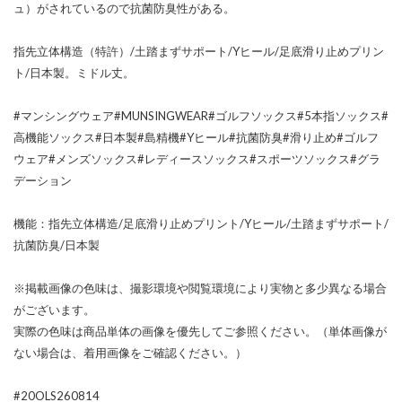
ュ）がされているので抗菌防臭性がある。
指先立体構造（特許）/土踏まずサポート/Yヒール/足底滑り止めプリン
ト/日本製。ミドル丈。
#マンシングウェア#MUNSINGWEAR#ゴルフソックス#5本指ソックス#
高機能ソックス#日本製#島精機#Yヒール#抗菌防臭#滑り止め#ゴルフ
ウェア#メンズソックス#レディースソックス#スポーツソックス#グラ
デーション
機能：指先立体構造/足底滑り止めプリント/Yヒール/土踏まずサポート/
抗菌防臭/日本製
※掲載画像の色味は、撮影環境や閲覧環境により実物と多少異なる場合
がございます。
実際の色味は商品単体の画像を優先してご参照ください。（単体画像が
ない場合は、着用画像をご確認ください。）
#20OLS260814