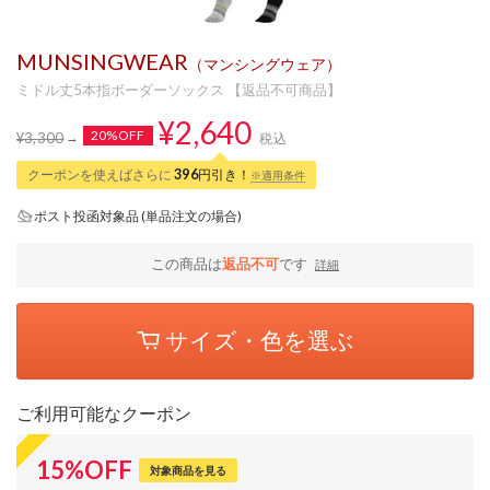
MUNSINGWEAR
（マンシングウェア）
ミドル丈5本指ボーダーソックス 【返品不可商品】
¥2,640
20%OFF
¥3,300
税込
クーポンを使えばさらに
396
円引き！
※適用条件
ポスト投函対象品 (単品注文の場合)
この商品は
返品不可
です
詳細
サイズ・色を選ぶ
ご利用可能なクーポン
15
%
OFF
対象商品を見る