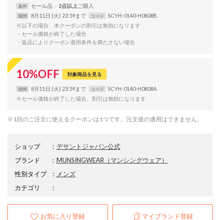
セール品
2点以上
条件
8月11日 (火) 23:59まで
SCYH-0140-H0808B
期間
コード
※以下の場合、本クーポンの割引は無効になります
・セール価格が終了した場合
・返品によりクーポン適用条件を満たさない場合
10
%
OFF
対象商品を見る
8月11日 (火) 23:59まで
SCYH-0140-H0808A
期間
コード
※セール価格が終了した場合、割引は無効になります
※1回のご注文に使えるクーポンは1つです。注文後の適用はできません。
ショップ
：
デサントジャパン公式
ブランド
：
MUNSINGWEAR
（マンシングウェア）
性別タイプ
：
メンズ
カテゴリ
：
お気に入り登録
マイブランド登録