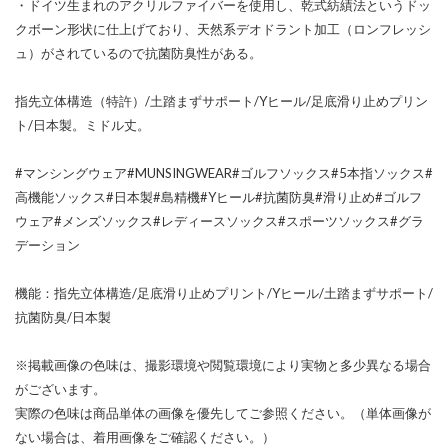
・ドイツ生まれのアクリルファイバーを使用し、乾式紡績法というドッ
クボーン形状に仕上げており、天然系デオドラント加工（ロンフレッシ
ュ）がされているので抗菌防臭性がある。
指先立体構造（特許）/土踏まずサポート/Yヒール/足底滑り止めプリン
ト/日本製。ミドル丈。
#マンシングウェア#MUNSINGWEAR#ゴルフソックス#5本指ソックス#
高機能ソックス#日本製#島精機#Yヒール#抗菌防臭#滑り止め#ゴルフ
ウェア#メンズソックス#レディースソックス#スポーツソックス#グラ
デーション
機能：指先立体構造/足底滑り止めプリント/Yヒール/土踏まずサポート/
抗菌防臭/日本製
※掲載画像の色味は、撮影環境や閲覧環境により実物と多少異なる場合
がございます。
実際の色味は商品単体の画像を優先してご参照ください。（単体画像が
ない場合は、着用画像をご確認ください。）