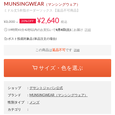
MUNSINGWEAR
（マンシングウェア）
ミドル丈5本指ボーダーソックス 【返品不可商品】
¥2,640
20%OFF
¥3,300
税込
19時間41分41秒
以内
のお支払いで
8月8日(土)
にお届け
詳細
ポスト投函対象品 (単品注文の場合)
この商品は
返品不可
です
詳細
サイズ・色を選ぶ
ショップ
：
デサントジャパン公式
ブランド
：
MUNSINGWEAR
（マンシングウェア）
性別タイプ
：
メンズ
カテゴリ
：