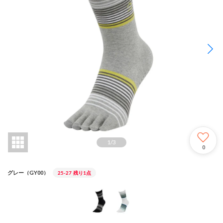
1
/
3
0
グレー（GY00）
25-27
残り1点