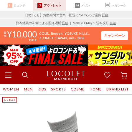
ロコンド
アウトレット
メゾン
マガシーク
【お知らせ】お盆期間の営業・配送についてのご案内
詳細
熊本地震の影響による配送遅延
詳細
｜7/30 (木) 14時〜 送料改訂
詳細
10,000
COLE..
Reebok
YOSUKE
HILLS..
キャンペーン
Z-CRAFT
CAWAII
mis..
NIKE
WOMEN
MEN
KIDS
SPORTS
COSME
HOME
BRAND LIST