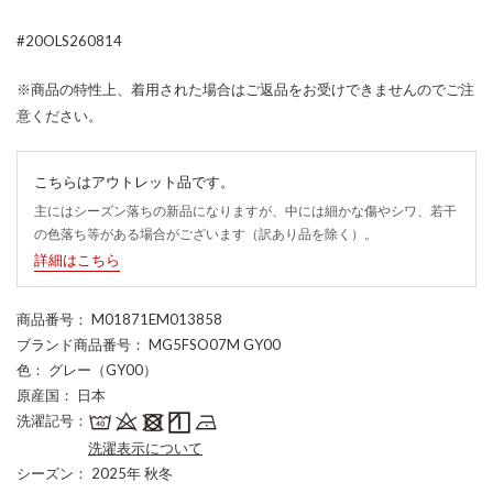
#20OLS260814
※商品の特性上、着用された場合はご返品をお受けできませんのでご注
意ください。
こちらはアウトレット品です。
主にはシーズン落ちの新品になりますが、中には細かな傷やシワ、若干
の色落ち等がある場合がございます（訳あり品を除く）。
詳細はこちら
商品番号
： M01871EM013858
ブランド商品番号
： MG5FSO07M GY00
色
： グレー（GY00）
原産国
： 日本
洗濯記号
：
洗濯表示について
シーズン
： 2025年 秋冬