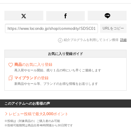
URLをコピー
紹介プログラムを利用してコイン獲得
詳細
お気に入り登録ガイド
商品
のお気に入り登録
再入荷やセール開始、残り１点の時にいち早くご連絡します
マイブランド
の登録
新商品やセール等、ブランドのお得な情報をお送りします
このアイテムへのお客様の声
レビュー投稿で最大
2,000
ポイント
※投稿は（対象商品の）ご購入者のみ可能
※投稿可能期間は商品出荷48時間後から30日間です