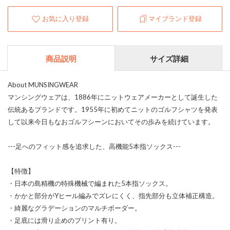
お気に入り登録
マイブランド登録
商品説明
サイズ詳細
About MUNSINGWEAR
マンシングウェアは、1886年にニットウェアメーカーとして誕生した
伝統あるブランドです。1955年に初めてニットのゴルフシャツを発表
して以来今日もなおゴルフシーンにおいてその歩みを続けています。
---足へのフィット感を追求した、高機能5本指ソックス---
【特徴】
・日本の島精機の特殊機械で編まれた5本指ソックス。
・かかと部分がYヒール編みでズレにくく、指先部分も立体補正構造。
・綺麗なグラデーションのマルチボーダー。
・足底には滑り止めのプリント有り。