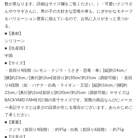
数が異なります。詳細はサイズ欄をご覧ください。）・可愛いクジラさ
んやウサギさんに、男の子の大好きな恐竜や車も。にぎやかなモチーフ
をバリエーション豊富に揃えているので、お気に入りがきっと見つか
る。
■【素材】
シリコーン
■【生産国】
中国
■【サイズ】
・首回り4段階（レモン・クジラ・うさぎ・恐竜・車）[縦]約14cm／
[横]約23cm／[奥行]約3cm[首回り]約30cm?約35cm（調節可能）・首回
り6段階 （虹・バナナ・白鳥・ライオン・王冠）[縦]約16cm／[横]約
22cm／[奥行]約2cm[首回り]約30cm?約35cm（調節可能）※サイズは
BACKYARD FAMILY計測の実寸サイズです。実際の商品ならびにメーカ
ー表記サイズとは多少の誤差が生じる場合がございます。あらかじめご
了承ください。
■【重量】
・クジラ（首回り4段階）：約95g・白鳥（首回り6段階）：約75g
■【注意点】