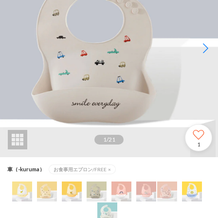
1
/
21
1
車（-kuruma）
お食事用エプロン/FREE
×