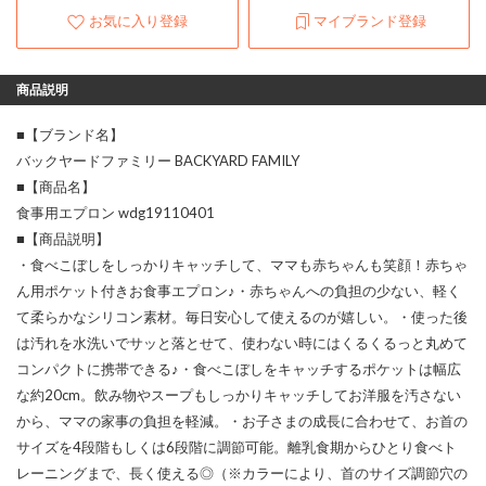
お気に入り登録
マイブランド登録
商品説明
■【ブランド名】
バックヤードファミリー BACKYARD FAMILY
■【商品名】
食事用エプロン wdg19110401
■【商品説明】
・食べこぼしをしっかりキャッチして、ママも赤ちゃんも笑顔！赤ちゃ
ん用ポケット付きお食事エプロン♪・赤ちゃんへの負担の少ない、軽く
て柔らかなシリコン素材。毎日安心して使えるのが嬉しい。・使った後
は汚れを水洗いでサッと落とせて、使わない時にはくるくるっと丸めて
コンパクトに携帯できる♪・食べこぼしをキャッチするポケットは幅広
な約20cm。飲み物やスープもしっかりキャッチしてお洋服を汚さない
から、ママの家事の負担を軽減。・お子さまの成長に合わせて、お首の
サイズを4段階もしくは6段階に調節可能。離乳食期からひとり食べト
レーニングまで、長く使える◎（※カラーにより、首のサイズ調節穴の