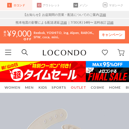
ロコンド
アウトレット
メゾン
マガシーク
【お知らせ】お盆期間の営業・配送についてのご案内
詳細
熊本地震の影響による配送遅延
詳細
｜7/30 (木) 14時〜 送料改訂
詳細
9,000
Reebok
YOSHITO
ing
Alpen
RABOK..
キャンペーン
SFW
coca
mini..
WOMEN
MEN
KIDS
SPORTS
OUTLET
COSME
HOME
B