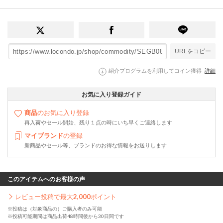
URLをコピー
紹介プログラムを利用してコイン獲得
詳細
お気に入り登録ガイド
商品
のお気に入り登録
再入荷やセール開始、残り１点の時にいち早くご連絡します
マイブランド
の登録
新商品やセール等、ブランドのお得な情報をお送りします
このアイテムへのお客様の声
レビュー投稿で最大
2,000
ポイント
※投稿は（対象商品の）ご購入者のみ可能
※投稿可能期間は商品出荷48時間後から30日間です