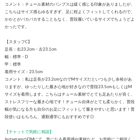
コメント：チュール素材のパンプスは緩く感じる印象がありましたが、
こちらはサイズ感もゆるすぎず、足に程よくフィットしてくれるので、
かかとがパカパカすることもなく、普段履いているサイズでちょうどよ
かったです。
【スタッフC】
足長：右23.2cm・左23.1cm
幅：標準・D
甲：標準
着用サイズ：23.5cm
コメント：私は足長が23.2cmなのでMサイズだといつも少し余裕があ
りますが、ゆったりした履き心地が好きなので普段23.5cmもしくはM
サイズを着用します。こちらはチュール素材でとても足あたりが良く、
ストレスフリーな履き心地です！チュール自体がとても柔らかく、普段
幅が気になる方も自分のお足にフィットして履きやすいと思います！普
段使いはもちろん、通勤通学にもおすすめです◎
【チャットで気軽に相談】
InstagramのDMにて、気になる着用感や素材など、お気軽にご相談く