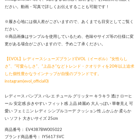
ださい。動画・写真で詳しくお伝えすることも可能です！
※履き心地には個人差がございますので、あくまでも目安としてご覧く
ださい。
※商品画像はサンプルを使用しているため、色味やサイズ等の仕様に変
更がある場合がございますので、予めご了承ください。
【EVOL】レディースシューズブランドEVOL（イーボル）“女性らし
さ”、“可愛らしさ”、“上品さ”などトレンド・クオリティを20年以上追求
した個性豊かなラインナップが自慢のブランドです。
instagram(evol_official0)
レディース パンプス バレエ チュール グリッター キラキラ 透け ローヒ
ール 安定感 歩きやすい フィット感 上品 綺麗め 大人っぽい 華奢見え 可
愛い フェミニン レディ シンプルコーデ クッション性 ふかふか 柔らか
い ソフト 大きいサイズ 25cm
商品番号
： EV4387BW005022
ブランド商品番号
： IY5617 SVC