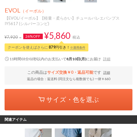
EVOL
（イーボル）
【EVOL/イーボル】【軽量・柔らかい】チュールバレエパンプス
IY5617 (シルバーコンビ)
¥5,860
26%OFF
¥7,920
税込
クーポンを使えばさらに
879
円引き！
※適用条件
11時間03分01秒
以内
のお支払いで
8月10日(月)
にお届け
詳細
この商品は
サイズ交換￥0・返品可能
です
詳細
返品の場合：返送料 (同注文なら複数個でも) 一律￥660
サイズ・色を選ぶ
関連アイテム