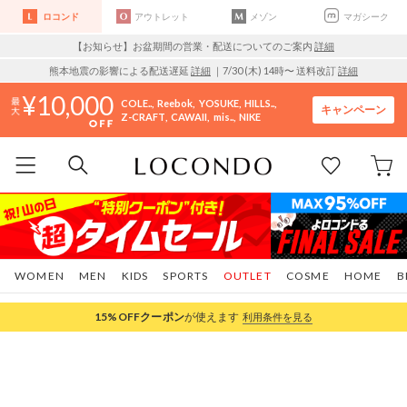
ロコンド
アウトレット
メゾン
マガシーク
【お知らせ】お盆期間の営業・配送についてのご案内
詳細
熊本地震の影響による配送遅延
詳細
｜7/30 (木) 14時〜 送料改訂
詳細
10,000
COLE..
Reebok
YOSUKE
HILLS..
キャンペーン
Z-CRAFT
CAWAII
mis..
NIKE
WOMEN
MEN
KIDS
SPORTS
OUTLET
COSME
HOME
B
15%OFF
クーポン
が使えます
利用条件を見る