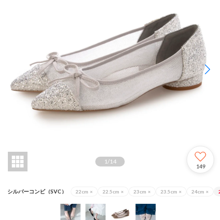
1
/
14
149
シルバーコンビ（SVC）
22cm
×
22.5cm
×
23cm
×
23.5cm
×
24cm
×