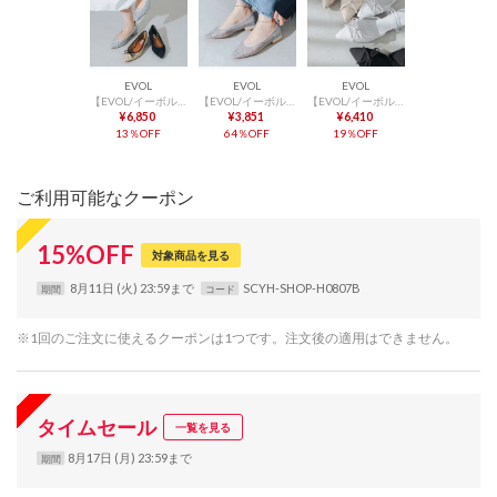
EVOL
EVOL
EVOL
【EVOL/イーボル】 【ふかふか・軽量】ポインテッド2cmバレエシューズ JA5973 （シルバー）
【EVOL/イーボル】 【柔らかい・クッション入り】2WAYソフトギャザーチュールフラットパンプス JA5999 （シルバー）
【EVOL/イーボル】【軽量・柔らかい】2way チュールバレエミュール IY5616 (シルバーコンビ)
¥6,850
¥3,851
¥6,410
13％OFF
64％OFF
19％OFF
ご利用可能なクーポン
15
%
OFF
対象商品を見る
8月11日 (火) 23:59まで
SCYH-SHOP-H0807B
期間
コード
※1回のご注文に使えるクーポンは1つです。注文後の適用はできません。
タイムセール
一覧を見る
8月17日 (月) 23:59まで
期間