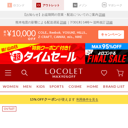
ロコンド
アウトレット
メゾン
マガシーク
【お知らせ】お盆期間の営業・配送についてのご案内
詳細
熊本地震の影響による配送遅延
詳細
｜7/30 (木) 14時〜 送料改訂
詳細
10,000
COLE..
Reebok
YOSUKE
HILLS..
キャンペーン
Z-CRAFT
CAWAII
mis..
NIKE
WOMEN
MEN
KIDS
SPORTS
COSME
HOME
BRAND LIST
15%OFF
クーポン
が使えます
利用条件を見る