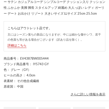
ー サテン カジュアルコーデ シンプルコーデ クッション入り クッション
性 ふかふか 美脚 脚長 スタイルアップ 綺麗め 大人っぽい レディ ガーリ
ー デート お出かけ リゾート 大きいサイズ LLサイズ 25cm 25.5cm
こちらはアウトレット品です。
主にはシーズン落ちの新品になりますが、中には細かな傷やシワ、若干
の色落ち等がある場合がございます（訳あり品を除く）。
詳細はこちら
商品番号
： EV4387BW005444
ブランド商品番号
： IY5743 GY
色
： グレー（GY）
ヒールの高さ
： 4.0cm
表素材
： その他合成繊維
原産国
： 中国
さらに詳しい情報を表示