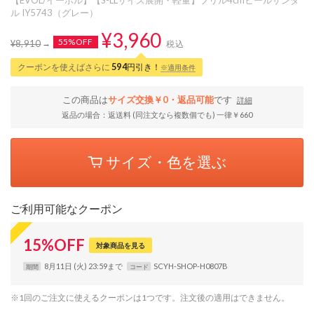
ル IY5743（グレー）
¥3,960
55%OFF
¥8,910
税込
クーポンを使えばさらに
594
円引き！
※適用条件
この商品は
サイズ交換￥0・返品可能
です
詳細
返品の場合：返送料 (同注文なら複数個でも) 一律￥660
サイズ・色を選ぶ
ご利用可能なクーポン
15
%
OFF
対象商品を見る
8月11日 (火) 23:59まで
SCYH-SHOP-H0807B
期間
コード
※1回のご注文に使えるクーポンは1つです。注文後の適用はできません。