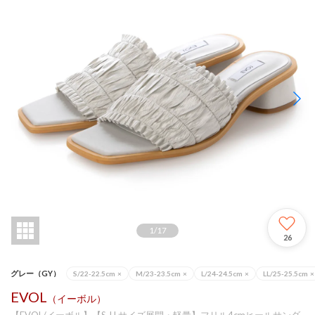
1
/
17
26
グレー（GY）
S/22-22.5cm
×
M/23-23.5cm
×
L/24-24.5cm
×
LL/25-25.5cm
×
EVOL
（イーボル）
【EVOL/イーボル】【S-LLサイズ展開・軽量】フリル4cmヒールサンダ