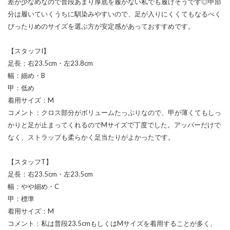
差が少なめなので普段あまり厚底を履かない私でも履けそうです◎甲部
分は履いていくうちに馴染みやすいので、足が入りにくくてもなるべく
ぴったりめのサイズを選ぶ方が安定感があっておすすめです。
【スタッフI】
足長：右23.5cm・左23.8cm
幅：細め・B
甲：低め
着用サイズ：M
コメント：クロス部分がボリュームたっぷりなので、甲が薄くてもしっ
かりと足が止まってくれるのでMサイズで丁度でした。アッパーだけで
なく、ストラップも柔らかく足当たりがよかったです。
【スタッフT】
足長：右23.5cm・左23.5cm
幅：やや細め・C
甲：標準
着用サイズ：M
コメント：私は普段23.5cmもしくはMサイズを着用することが多く、