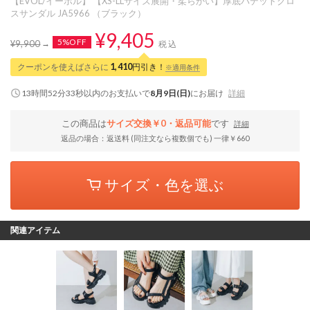
【EVOL/イーボル】 【XS-LLサイズ展開・柔らかい】厚底パデットクロ
スサンダル JA5966 （ブラック）
¥9,405
5%OFF
¥9,900
税込
クーポンを使えばさらに
1,410
円引き！
※適用条件
13時間52分33秒
以内
のお支払いで
8月9日(日)
にお届け
詳細
この商品は
サイズ交換￥0・返品可能
です
詳細
返品の場合：返送料 (同注文なら複数個でも) 一律￥660
サイズ・色を選ぶ
関連アイテム