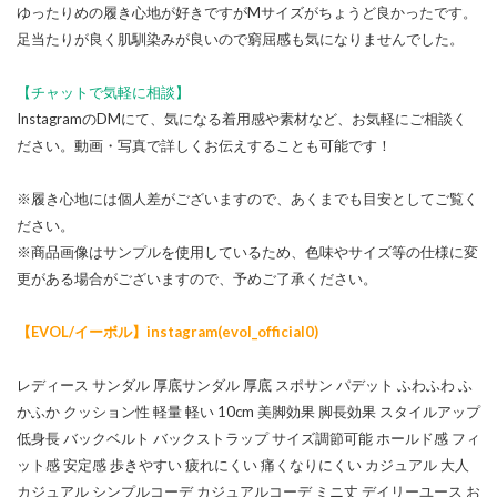
ゆったりめの履き心地が好きですがMサイズがちょうど良かったです。
足当たりが良く肌馴染みが良いので窮屈感も気になりませんでした。
【チャットで気軽に相談】
InstagramのDMにて、気になる着用感や素材など、お気軽にご相談く
ださい。動画・写真で詳しくお伝えすることも可能です！
※履き心地には個人差がございますので、あくまでも目安としてご覧く
ださい。
※商品画像はサンプルを使用しているため、色味やサイズ等の仕様に変
更がある場合がございますので、予めご了承ください。
【EVOL/イーボル】instagram(evol_official0)
レディース サンダル 厚底サンダル 厚底 スポサン パデット ふわふわ ふ
かふか クッション性 軽量 軽い 10cm 美脚効果 脚長効果 スタイルアップ
低身長 バックベルト バックストラップ サイズ調節可能 ホールド感 フィ
ット感 安定感 歩きやすい 疲れにくい 痛くなりにくい カジュアル 大人
カジュアル シンプルコーデ カジュアルコーデ ミニ丈 デイリーユース お