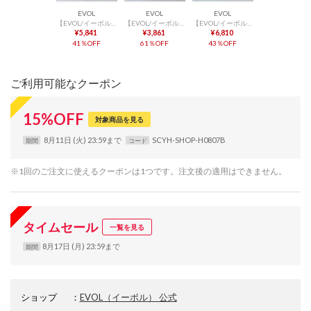
EVOL
EVOL
EVOL
【EVOL/イーボル】 【S-LLサイズ展開・軽量】軽量パデットスニーカーソールサンダル JA4025 （ブラック）
【EVOL/イーボル】 【S-LLサイズ展開・軽量】軽量テープベルトスニーカーソールサンダル JA4024 （ブラック）
【EVOL/イーボル】 【XS-LLサイズ展開・美脚効果】10cm厚底チュールバックルサンダル JA4022 （ブラック）
¥5,841
¥3,861
¥6,810
41％OFF
61％OFF
43％OFF
ご利用可能なクーポン
15
%
OFF
対象商品を見る
8月11日 (火) 23:59まで
SCYH-SHOP-H0807B
期間
コード
※1回のご注文に使えるクーポンは1つです。注文後の適用はできません。
タイムセール
一覧を見る
8月17日 (月) 23:59まで
期間
ショップ
：
EVOL（イーボル） 公式