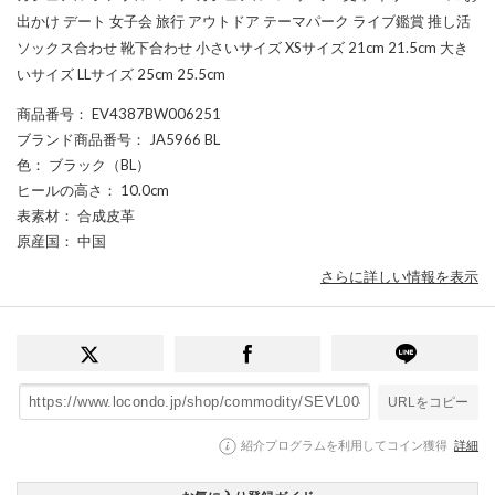
出かけ デート 女子会 旅行 アウトドア テーマパーク ライブ鑑賞 推し活
ソックス合わせ 靴下合わせ 小さいサイズ XSサイズ 21cm 21.5cm 大き
いサイズ LLサイズ 25cm 25.5cm
商品番号
： EV4387BW006251
ブランド商品番号
： JA5966 BL
色
： ブラック（BL）
ヒールの高さ
： 10.0cm
表素材
： 合成皮革
原産国
： 中国
さらに詳しい情報を表示
URLをコピー
紹介プログラムを利用してコイン獲得
詳細