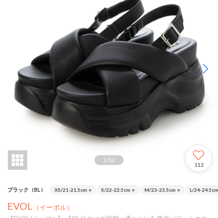
1
/
12
112
ブラック（BL）
XS/21-21.5cm
○
S/22-22.5cm
○
M/23-23.5cm
○
L/24-24.5c
EVOL
（イーボル）