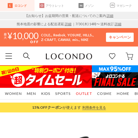
ロコンド
アウトレット
メゾン
マガシーク
【お知らせ】お盆期間の営業・配送についてのご案内
詳細
熊本地震の影響による配送遅延
詳細
｜7/30 (木) 14時〜 送料改訂
詳細
10,000
COLE..
Reebok
YOSUKE
HILLS..
キャンペーン
Z-CRAFT
CAWAII
mis..
NIKE
WOMEN
MEN
KIDS
SPORTS
OUTLET
COSME
HOME
B
15%OFF
クーポン
が使えます
利用条件を見る