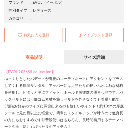
ブランド
：
EVOL
（イーボル）
性別タイプ
：
レディース
カテゴリ
：
お気に入り登録
マイブランド登録
商品説明
サイズ詳細
【EVOL 2026SS collection】
ぷっくりとしたパデットが春夏のコーディネートにアクセントをプラス
してくれる厚底サンダル！アッパーには足当たりの良いふわふわな材料
を使用し、ピタッと甲にフィットしホールド感抜群の履き心地です。バ
ックベルトには一部ゴム素材を施しベルトを外さなくても着脱可能で、
3段階お好みのサイズに調節出来るのも嬉しいポイント！約10cmの厚底
ソールは見た目以上に軽量で、簡単にスタイルアップが叶うので低身長
の方にもおすすめです◎普段使いはもちろん、長時間着用するテーマパ
ークや推し活にもぴったりのアイテム！