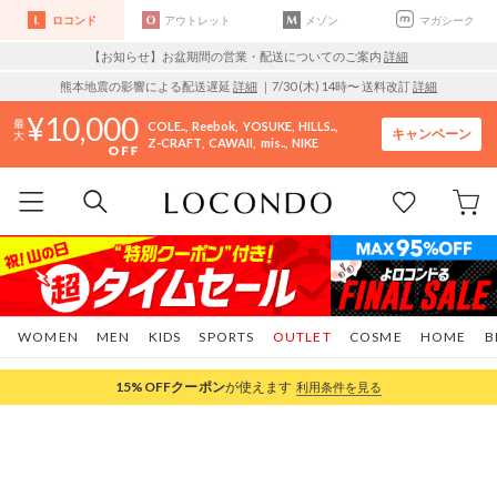
ロコンド
アウトレット
メゾン
マガシーク
【お知らせ】お盆期間の営業・配送についてのご案内
詳細
熊本地震の影響による配送遅延
詳細
｜7/30 (木) 14時〜 送料改訂
詳細
10,000
COLE..
Reebok
YOSUKE
HILLS..
キャンペーン
Z-CRAFT
CAWAII
mis..
NIKE
WOMEN
MEN
KIDS
SPORTS
OUTLET
COSME
HOME
B
15%OFF
クーポン
が使えます
利用条件を見る