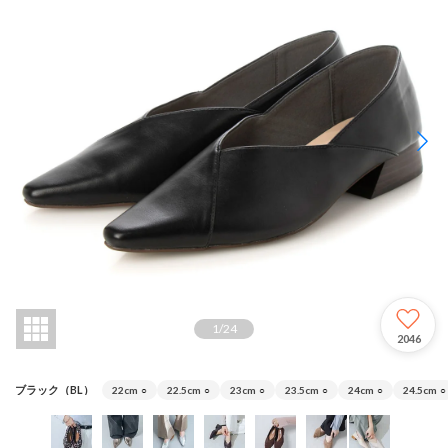
1
/
24
2046
ブラック（BL）
22cm
○
22.5cm
○
23cm
○
23.5cm
○
24cm
○
24.5cm
○