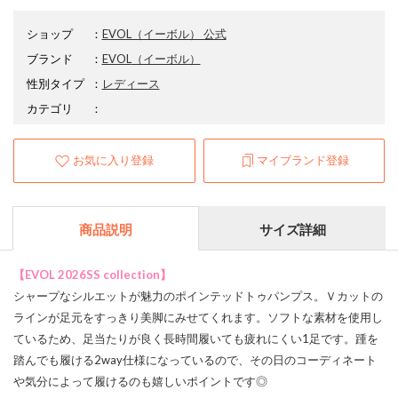
ショップ
：
EVOL（イーボル） 公式
ブランド
：
EVOL
（イーボル）
性別タイプ
：
レディース
カテゴリ
：
お気に入り登録
マイブランド登録
商品説明
サイズ詳細
【EVOL 2026SS collection】
シャープなシルエットが魅力のポインテッドトゥパンプス。Ｖカットの
ラインが足元をすっきり美脚にみせてくれます。ソフトな素材を使用し
ているため、足当たりが良く長時間履いても疲れにくい1足です。踵を
踏んでも履ける2way仕様になっているので、その日のコーディネート
や気分によって履けるのも嬉しいポイントです◎