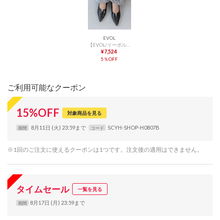
EVOL
【EVOL/イーボル】 【ふかふか・クッション入り】Vカットステッチパンプス IZ5815 （ブラック）
¥7,524
5％OFF
ご利用可能なクーポン
15
%
OFF
対象商品を見る
8月11日 (火) 23:59まで
SCYH-SHOP-H0807B
期間
コード
※1回のご注文に使えるクーポンは1つです。注文後の適用はできません。
タイムセール
一覧を見る
8月17日 (月) 23:59まで
期間