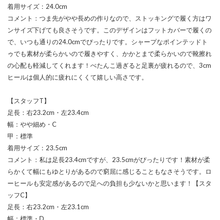
着用サイズ：24.0cm
コメント：つま先がやや長めの作りなので、ストッキングで履く方はワ
ンサイズ下げても良さそうです。このデザインはフットカバーで履くの
で、いつも通りの24.0cmでぴったりです。シャープなポインテッドト
ゥでも素材が柔らかいので履きやすく、かかとまで柔らかいので靴擦れ
の心配も軽減してくれます！ぺたんこ過ぎると足裏が疲れるので、3cm
ヒールは個人的に疲れにくくて嬉しい高さです。
【スタッフT】
足長：右23.2cm・左23.4cm
幅：やや細め・C
甲：標準
着用サイズ：23.5cm
コメント：私は足長23.4cmですが、23.5cmがぴったりです！素材が柔
らかくて幅にもゆとりがあるので窮屈に感じることもなさそうです。ロ
ーヒールも安定感があるので足への負担も少ないかと思います！【スタ
ッフC】
足長：右23.2cm・左23.1cm
幅：標準・D