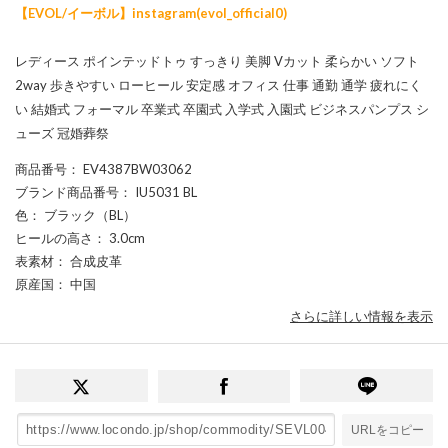
【EVOL/イーボル】instagram(evol_official0)
レディース ポインテッドトゥ すっきり 美脚 Vカット 柔らかい ソフト
2way 歩きやすい ローヒール 安定感 オフィス 仕事 通勤 通学 疲れにく
い 結婚式 フォーマル 卒業式 卒園式 入学式 入園式 ビジネスパンプス シ
ューズ 冠婚葬祭
商品番号
： EV4387BW03062
ブランド商品番号
： IU5031 BL
色
： ブラック（BL）
ヒールの高さ
： 3.0cm
表素材
： 合成皮革
原産国
： 中国
さらに詳しい情報を表示
URLをコピー