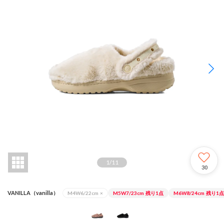
1
/
11
30
VANILLA（vanilla）
M4W6/22cm
×
M5W7/23cm
残り1点
M6W8/24cm
残り1点