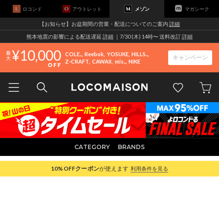
ロコンド
アウトレット
メゾン
マガシーク
【お知らせ】お盆期間の営業・配送についてのご案内
詳細
熊本地震の影響による配送遅延
詳細
｜7/30 (木) 14時〜 送料改訂
詳細
10,000
COLE..
Reebok
YOSUKE
HILLS..
キャンペーン
Z-CRAFT
CAWAII
mis..
NIKE
CATEGORY
BRANDS
10%OFF
クーポン
が使えます
利用条件を見る