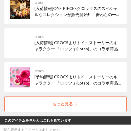
crocs
[入荷情報]ONE PIECE×クロックスのスペシャ
ルなコレクションが販売開始!! 「麦わらの一
味」の冒険心を足元に宿す、特別なコラボレー
ションモデルが3型登場！ また、ルフィ・ゾ
ロ・サンジ・ナミ・チョッパーのジビッツや豪
crocs
華な5個パックも同時発売!
[入荷情報] CROCSよりトイ・ストーリーのキ
ャラクター 「ロッツォ(Lotso)」のコラボ商品
が本日発売！ ロッツォの愛くるしい毛並みを表
現した、ふわふわのピンク色のフリース素材が
アッパー全体を覆い、立体的な耳や鼻、愛らし
crocs
い目がデザインされた一足が登場！
[予約情報] CROCSよりトイ・ストーリーのキ
ャラクター 「ロッツォ(Lotso)」のコラボ商品
の予約を開始いたしました！ ロッツォの愛くる
しい毛並みを表現した、ふわふわのピンク色の
フリース素材がアッパー全体を覆い、立体的な
もっと見る
耳や鼻、愛らしい目がデザインされた一足が登
場！
このアイテムを見た人はこれも見ています
現在表示するアイテムはありません。