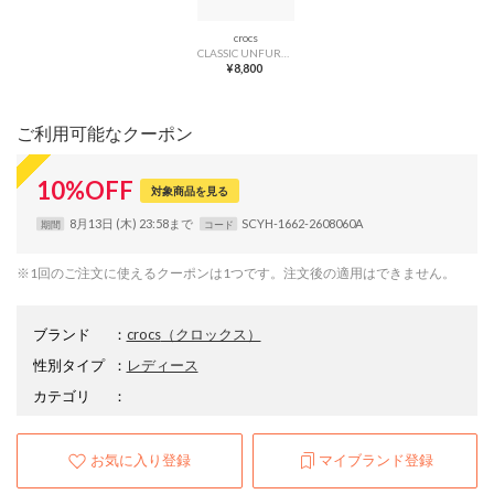
crocs
CLASSIC UNFURGETTABLE CLOG （MILK CHOCOLATE）
¥8,800
ご利用可能なクーポン
10
%
OFF
対象商品を見る
8月13日 (木) 23:58まで
SCYH-1662-2608060A
期間
コード
※1回のご注文に使えるクーポンは1つです。注文後の適用はできません。
ブランド
：
crocs
（クロックス）
性別タイプ
：
レディース
カテゴリ
：
お気に入り登録
マイブランド登録