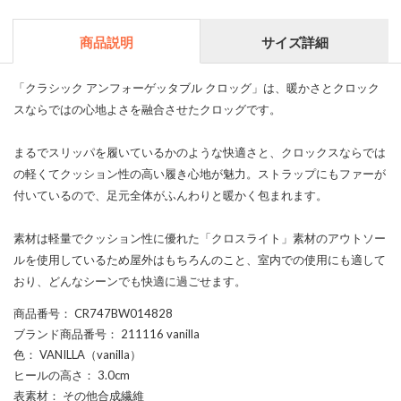
商品説明
サイズ詳細
「クラシック アンフォーゲッタブル クロッグ」は、暖かさとクロック
スならではの心地よさを融合させたクロッグです。
まるでスリッパを履いているかのような快適さと、クロックスならでは
の軽くてクッション性の高い履き心地が魅力。ストラップにもファーが
付いているので、足元全体がふんわりと暖かく包まれます。
素材は軽量でクッション性に優れた「クロスライト」素材のアウトソー
ルを使用しているため屋外はもちろんのこと、室内での使用にも適して
おり、どんなシーンでも快適に過ごせます。
商品番号
： CR747BW014828
ブランド商品番号
： 211116 vanilla
色
： VANILLA（vanilla）
ヒールの高さ
： 3.0cm
表素材
： その他合成繊維