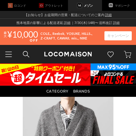
ロコンド
アウトレット
メゾン
マガシーク
【お知らせ】お盆期間の営業・配送についてのご案内
詳細
熊本地震の影響による配送遅延
詳細
｜7/30 (木) 14時〜 送料改訂
詳細
10,000
COLE..
Reebok
YOSUKE
HILLS..
キャンペーン
Z-CRAFT
CAWAII
mis..
NIKE
CATEGORY
BRANDS