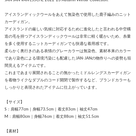
アイスランディックウールをあえて無染色で使用した鹿子編みのニット
カーディガン。
アイスランドの厳しい気候に対応するために進化したと言われる中空構
造の毛を持つアイスランディックウールは非常に軽く暖かいため、糸量
を多く使用するニットカーディガンでも快適な着用感です。
柔らかく奥行きのある表情のグレーカラーは無染色、素材本来のカラー
であり染色による環境汚染にも配慮したJAN-JANの物作りへの姿勢も垣
間見えるアイテムです。
これまであまり展開されることの無かったミドルレングスカーディガン
を着物ライクなダブルのコード開閉で製作するなど、ブランドカラーも
しっかりと表現されたアイテムに仕上がっています。
【サイズ】
S：肩幅77cm｜身幅73.5cm｜着丈83cm｜袖丈47cm
M：肩幅80cm｜身幅76cm｜着丈88cm｜袖丈51.5cm
【素材】