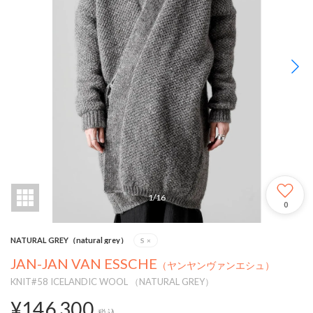
1
/
16
0
NATURAL GREY（natural grey）
S
×
JAN-JAN VAN ESSCHE
（ヤンヤンヴァンエシュ）
KNIT#58 ICELANDIC WOOL （NATURAL GREY）
¥146,300
税込