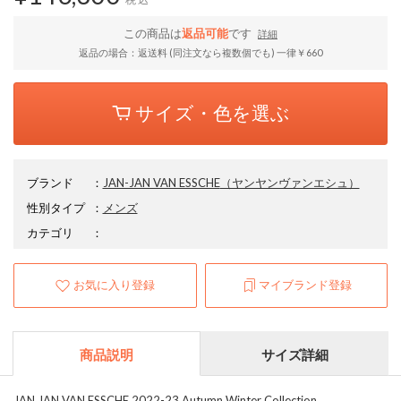
この商品は
返品可能
です
詳細
返品の場合：返送料 (同注文なら複数個でも) 一律￥660
サイズ・色を選ぶ
ブランド
：
JAN-JAN VAN ESSCHE
（ヤンヤンヴァンエシュ）
性別タイプ
：
メンズ
カテゴリ
：
お気に入り登録
マイブランド登録
商品説明
サイズ詳細
JAN JAN VAN ESSCHE 2022-23 Autumn Winter Collection.