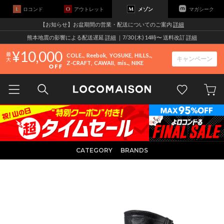
ロコンド
アウトレット
メゾン
マガシーク
【お知らせ】お盆期間の営業・配送についてのご案内
詳細
熊本地震の影響による配送遅延
詳細
｜7/30 (木) 14時〜 送料改訂
詳細
10,000
COLE..
Reebok
YOSUKE
HILLS..
キャンペーン
Z-CRAFT
CAWAII
mis..
NIKE
CATEGORY
BRANDS