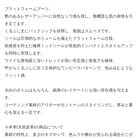
プラットフォームブーツ。
艶のあるレザーアッパーに自然なシワ感を残し、無機質な黒の表情を引
き立てます。
くるぶし丈にバックジップを採用し、着脱はスムーズです。
ソールは圧倒的なボリュームを備えたプラットフォーム仕様。
前後差を抑えた極厚ミッドソールが視覚的インパクトとスタイルアップ
を同時に実現します。
ワイドな接地面と深いトレッドが高い安定感と推進力を確保。
甲からくるぶしに沿う立体的なワンピースパターンで、包み込むような
フィット感。
太めのボトムはもちろん、細身のレイヤードにも強い存在感を与えま
す。
コーティング素材のアウターやモノトーンのスタイリングに、厚みと重
心を加える一足です。
※本革(天然皮革)の商品について
素材の特性上、多少のキズやシワ、色ムラや擦れが見られる場合がござ