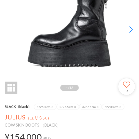
1
/
13
7
BLACK（black）
1/25.5cm
×
2/26.5cm
×
3/27.5cm
×
4/28.5cm
×
JULIUS
（ユリウス）
COW SKIN BOOTS （BLACK）
¥154,000
税込