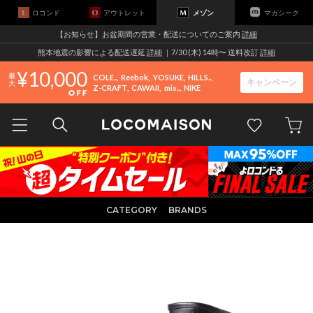
ロコンド
アウトレット
メゾン
マガシーク
【お知らせ】お盆期間の営業・配送についてのご案内
詳細
熊本地震の影響による配送遅延
詳細
｜7/30 (木) 14時〜 送料改訂
詳細
10,000
COLE..
Reebok
YOSUKE
HILLS..
キャンペーン
Z-CRAFT
CAWAII
mis..
NIKE
CATEGORY
BRANDS