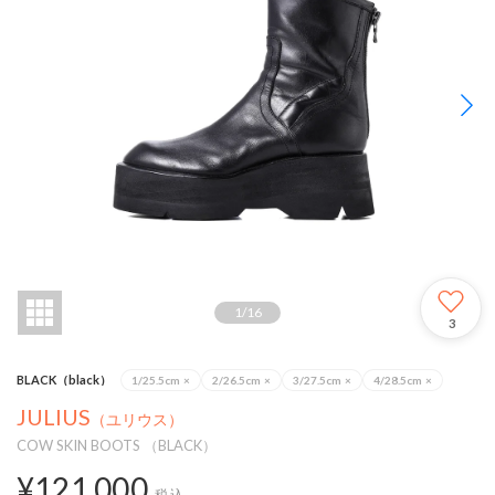
1
/
16
3
BLACK（black）
1/25.5cm
×
2/26.5cm
×
3/27.5cm
×
4/28.5cm
×
JULIUS
（ユリウス）
COW SKIN BOOTS （BLACK）
¥121,000
税込