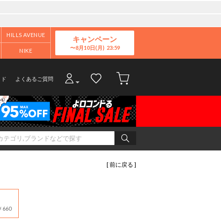
HILLS AVENUE
キャンペーン
8月10日(月)
NIKE
イド
よくあるご質問
[ 前に戻る ]
660