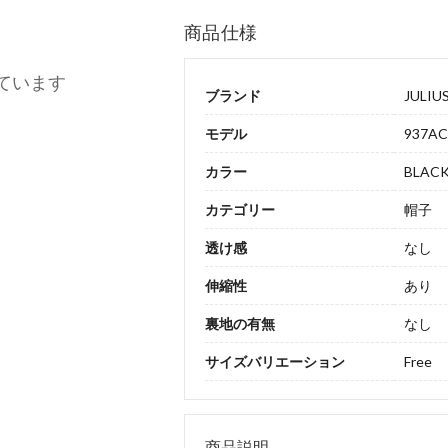
商品仕様
ています
ブランド
JULIU
モデル
937AC
カラー
BLAC
カテゴリー
帽子
透け感
なし
伸縮性
あり
裏地の有無
なし
サイズバリエーション
Free
商品説明