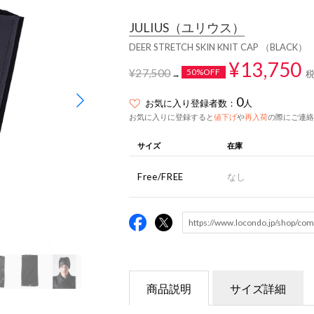
JULIUS
（ユリウス）
DEER STRETCH SKIN KNIT CAP （BLACK）
¥13,750
¥27,500
50%OFF
→
0
お気に入り登録者数：
人
お気に入りに登録すると
値下げ
や
再入荷
の際にご連絡
サイズ
在庫
Free/FREE
なし
商品説明
サイズ詳細