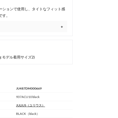
ーションで使用し、タイトなフィット感
です。
g モデル着用サイズ2)
JU487DM000669
937ACU10 black
JULIUS
（ユリウス）
BLACK（black）