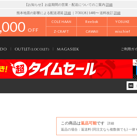
【お知らせ】お盆期間の営業・配送についてのご案内
詳細
熊本地震の影響による配送遅延
詳細
｜7/30 (木) 14時〜 送料改訂
詳細
,000
COLE HAAN
Reebok
YOSUKE
OFF
Z-CRAFT
CAWAII
mischief
NDO
OUTLET
MAGASEEK
(LOCOLET)
ご利用ガ
この商品は
返品可能
です
詳細
返品の場合：返送料 (同注文なら複数個でも) 一律￥