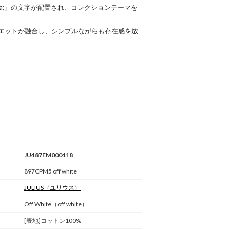
ma;」の文字が配置され、コレクションテーマを
エットが融合し、シンプルながらも存在感を放
JU487EM000418
897CPM5 off white
JULIUS
（ユリウス）
Off White（off white）
[表地]コットン100%