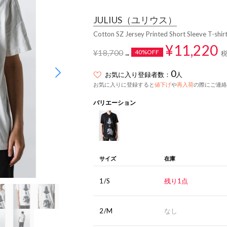
JULIUS
（ユリウス）
Cotton SZ Jersey Printed Short Sleeve T-sh
¥11,220
¥18,700
40%OFF
→
0
お気に入り登録者数：
人
お気に入りに登録すると
値下げ
や
再入荷
の際にご連絡
バリエーション
サイズ
在庫
1/S
残り1点
2/M
なし