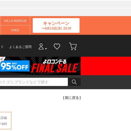
HILLS AVENUE
キャンペーン
8月10日(月)
NIKE
イド
よくあるご質問
[ 前に戻る ]
詳細
660