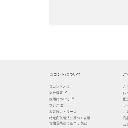
ロコンドについて
ご
ロコンドとは
ご
会社概要
お
採用について
配
プレス
サ
衣装協力・リース
ご
特定商取引法に基づく表示・
商
古物営業法に基づく表記
会