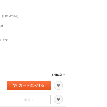
irt（Off White）
税込
します
お気に入り
品切れ