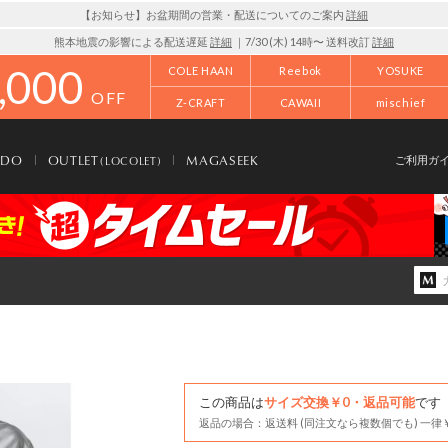
【お知らせ】お盆期間の営業・配送についてのご案内
詳細
熊本地震の影響による配送遅延
詳細
｜7/30 (木) 14時〜 送料改訂
詳細
,000
COLE HAAN
Reebok
YOSUKE
OFF
Z-CRAFT
CAWAII
mischief
NDO
OUTLET
MAGASEEK
(LOCOLET)
ご利用ガ
この商品は
サイズ交換￥0・返品可能
です
返品の場合：返送料 (同注文なら複数個でも) 一律￥