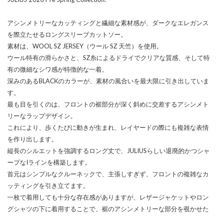
アシンメトリーなカッティングと繊細な素材感が、ダークなエレガンス
を際立たせるロングスリーブカットソー。
素材は、WOOL SZ JERSEY（ウール SZ 天竺）を使用。
ウール特有の滑らかさと、SZ糸によるドライでクリアな質感、そして特
有の微細なシワ感が特徴的な一着。
深みのあるBLACKのカラーが、素材の風合いを最大限に引き出していま
す。
最も目を引くのは、フロントの裾部分が深く斜めに交差するアシンメト
リーなラップデザイン。
これにより、歩くたびに動きが生まれ、レイヤードの際にも複雑な表情
を作り出します。
縦長のシルエットを強調するロング丈で、JULIUSらしい退廃的かつシャ
ープなIラインを構築します。
首元はシンプルなクルーネックで、主張しすぎず、フロントの複雑なカ
ッティングを引き立てます。
一枚で着用しても十分な存在感がありますが、レザージャケットやロン
グシャツの下に着用することで、裾のアシンメトリーな部分を覗かせた