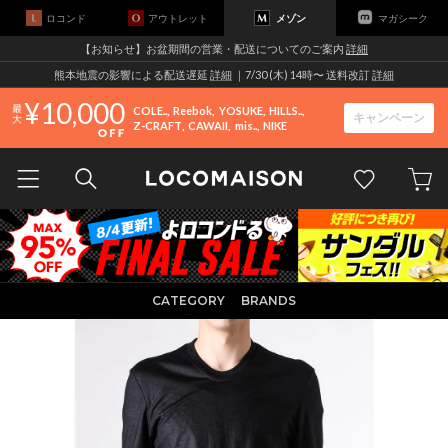
ロコンド
アウトレット
メゾン
マガシーク
【お知らせ】お盆期間の営業・配送についてのご案内
詳細
熊本地震の影響による配送遅延
詳細
｜7/30 (木) 14時〜 送料改訂
詳細
10,000
COLE..
Reebok
YOSUKE
HILLS..
キャンペーン
Z-CRAFT
CAWAII
mis..
NIKE
CATEGORY
BRANDS