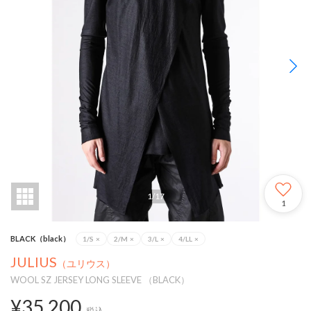
1
/
17
1
BLACK（black）
1/S
×
2/M
×
3/L
×
4/LL
×
JULIUS
（ユリウス）
WOOL SZ JERSEY LONG SLEEVE （BLACK）
¥35,200
税込