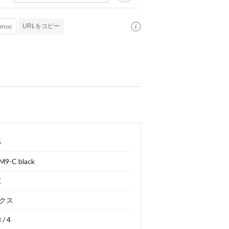
URLをコピー
S
M9-C black
K
クス
3 / 4