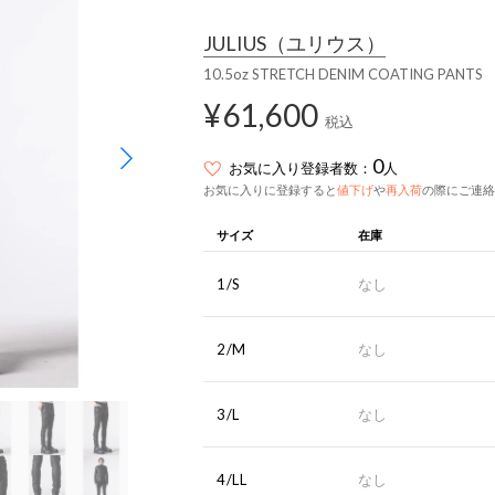
JULIUS
（ユリウス）
10.5oz STRETCH DENIM COATING PANTS
¥61,600
税込
0
お気に入り登録者数：
人
お気に入りに登録すると
値下げ
や
再入荷
の際にご連絡
サイズ
在庫
1/S
なし
2/M
なし
3/L
なし
4/LL
なし