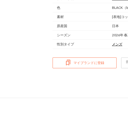
色
BLACK（b
素材
[表地]コ
原産国
日本
シーズン
2026年 
性別タイプ
メンズ
マイブランドに登録