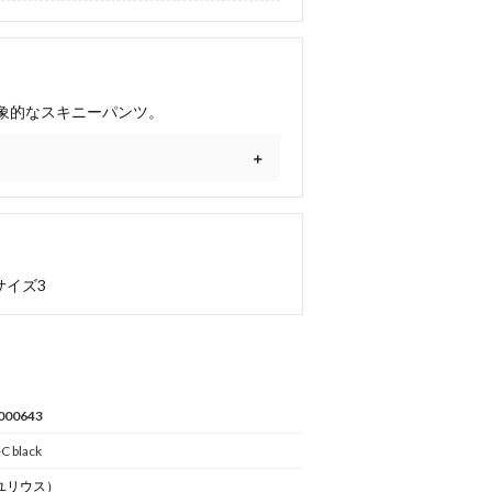
象的なスキニーパンツ。
サイズ3
000643
C black
ユリウス）