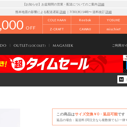
【お知らせ】お盆期間の営業・配送についてのご案内
詳細
熊本地震の影響による配送遅延
詳細
｜7/30 (木) 14時〜 送料改訂
詳細
,000
COLE HAAN
Reebok
YOSUKE
OFF
Z-CRAFT
CAWAII
mischief
NDO
OUTLET
MAGASEEK
(LOCOLET)
ご利用ガ
この商品は
サイズ交換￥0・返品可能
です
返品の場合：返送料 (同注文なら複数個でも) 一律￥