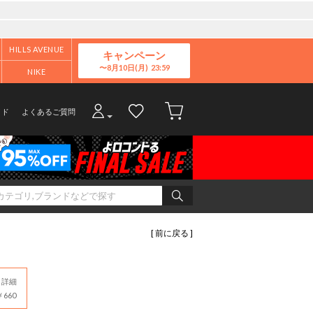
HILLS AVENUE
キャンペーン
8月10日(月)
NIKE
イド
よくあるご質問
[ 前に戻る ]
詳細
660