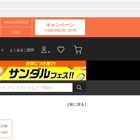
HILLS AVENUE
キャンペーン
8月10日(月)
NIKE
イド
よくあるご質問
[ 前に戻る ]
詳細
660