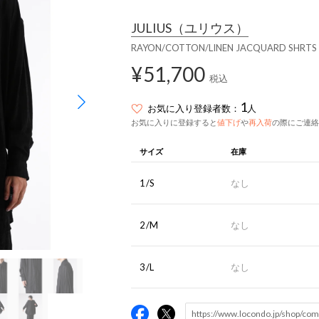
JULIUS
（ユリウス）
RAYON/COTTON/LINEN JACQUARD SHRT
¥51,700
税込
1
お気に入り登録者数：
人
お気に入りに登録すると
値下げ
や
再入荷
の際にご連絡
サイズ
在庫
1/S
なし
2/M
なし
3/L
なし