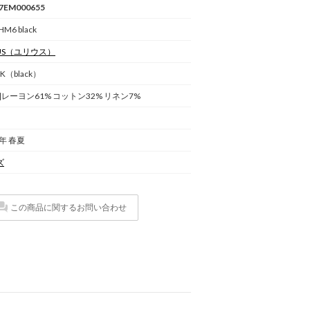
7EM000655
HM6 black
US
（ユリウス）
K（black）
]レーヨン61% コットン32% リネン7%
6年 春夏
ズ
この商品に関するお問い合わせ