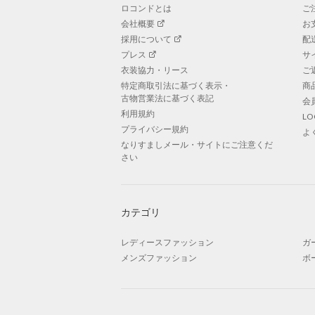
ロコンドとは
ご
会社概要
お
採用について
配
プレス
サ
衣装協力・リース
ご
特定商取引法に基づく表示・
商
古物営業法に基づく表記
会
利用規約
L
プライバシー規約
よ
なりすましメール・サイトにご注意くだ
さい
カテゴリ
レディースファッション
ガ
メンズファッション
ボ