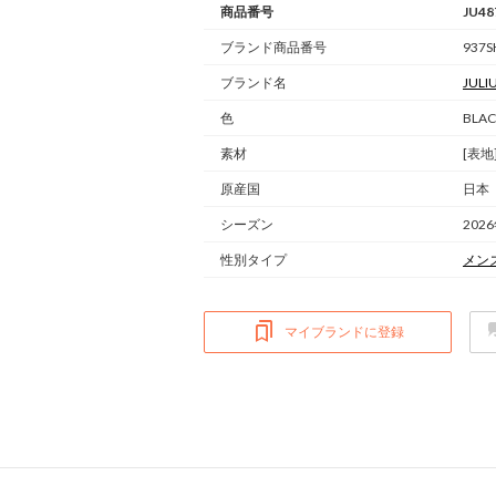
商品番号
JU48
ブランド商品番号
937S
ブランド名
JULI
色
BLAC
素材
[表地
原産国
日本
シーズン
202
性別タイプ
メン
マイブランドに登録