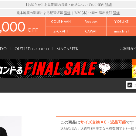
【お知らせ】お盆期間の営業・配送についてのご案内
詳細
熊本地震の影響による配送遅延
詳細
｜7/30 (木) 14時〜 送料改訂
詳細
,000
COLE HAAN
Reebok
YOSUKE
OFF
Z-CRAFT
CAWAII
mischief
NDO
OUTLET
MAGASEEK
(LOCOLET)
ご利用ガ
この商品は
サイズ交換￥0・返品可能
です
返品の場合：返送料 (同注文なら複数個でも) 一律￥