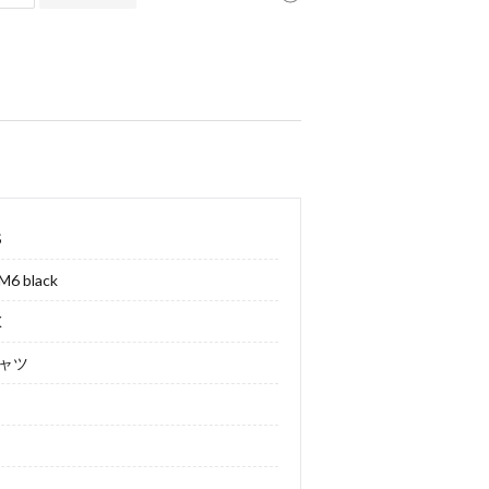
S
M6 black
K
ャツ