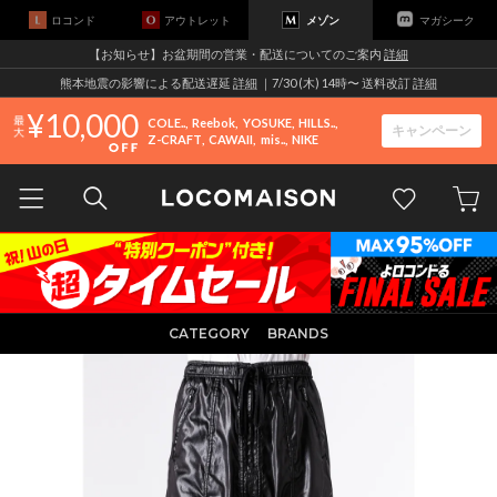
ロコンド
アウトレット
メゾン
マガシーク
【お知らせ】お盆期間の営業・配送についてのご案内
詳細
熊本地震の影響による配送遅延
詳細
｜7/30 (木) 14時〜 送料改訂
詳細
10,000
COLE..
Reebok
YOSUKE
HILLS..
キャンペーン
Z-CRAFT
CAWAII
mis..
NIKE
CATEGORY
BRANDS