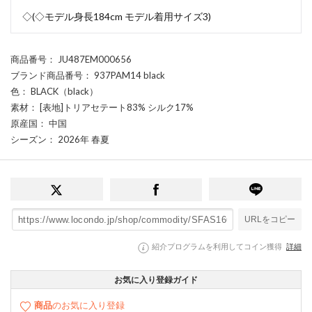
◇(◇モデル身長184cm モデル着用サイズ3)
商品番号
： JU487EM000656
ブランド商品番号
： 937PAM14 black
色
： BLACK（black）
素材
： [表地]トリアセテート83% シルク17%
原産国
： 中国
シーズン
： 2026年 春夏
URLをコピー
紹介プログラムを利用してコイン獲得
詳細
お気に入り登録ガイド
商品
のお気に入り登録