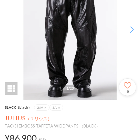
1
/
23
0
BLACK（black）
2/M
×
3/L
×
JULIUS
（ユリウス）
TAC/SI EMBOSS TAFFETA WIDE PANTS （BLACK）
¥86,900
税込