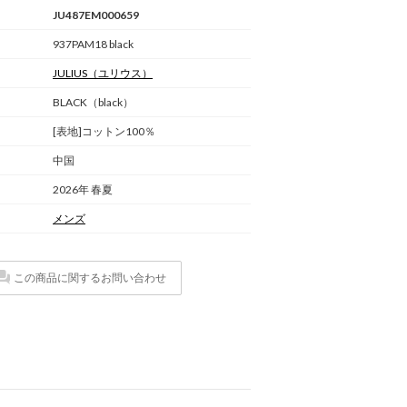
JU487EM000659
937PAM18 black
JULIUS
（ユリウス）
BLACK（black）
[表地]コットン100％
中国
2026年 春夏
メンズ
この商品に関するお問い合わせ