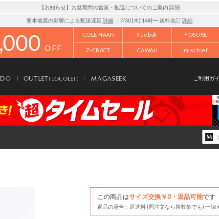
【お知らせ】お盆期間の営業・配送についてのご案内
詳細
熊本地震の影響による配送遅延
詳細
｜7/30 (木) 14時〜 送料改訂
詳細
,000
COLE HAAN
Reebok
YOSUKE
OFF
Z-CRAFT
CAWAII
mischief
NDO
OUTLET
MAGASEEK
(LOCOLET)
ご利用ガ
この商品は
サイズ交換￥0・返品可能
です
返品の場合：返送料 (同注文なら複数個でも) 一律￥