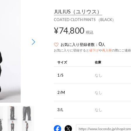
JULIUS
（ユリウス）
COATED CLOTH PANTS （BLACK）
¥74,800
税込
0
お気に入り登録者数：
人
お気に入りに登録すると
値下げ
や
再入荷
の際にご連絡
サイズ
在庫
1/S
なし
2/M
なし
3/L
なし