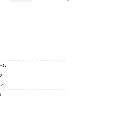
S
M18
ク
ンツ
6