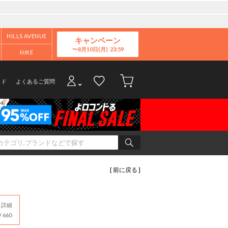
HILLS AVENUE
キャンペーン
8月10日(月)
NIKE
イド
よくあるご質問
[ 前に戻る ]
詳細
660