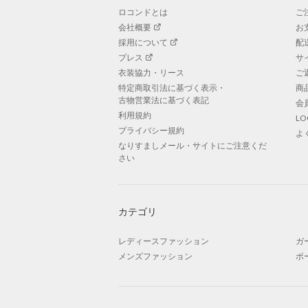
ロコンドとは
ご
会社概要
お
採用について
配
プレス
サ
衣装協力・リース
ご
特定商取引法に基づく表示・
商
古物営業法に基づく表記
会
利用規約
L
プライバシー規約
よ
なりすましメール・サイトにご注意くだ
さい
カテゴリ
レディースファッション
ガ
メンズファッション
ボ