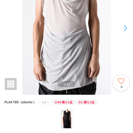
1
/
15
0
PLASTER（plaster）
1/S
×
2/M
残り1点
3/L
残り1点