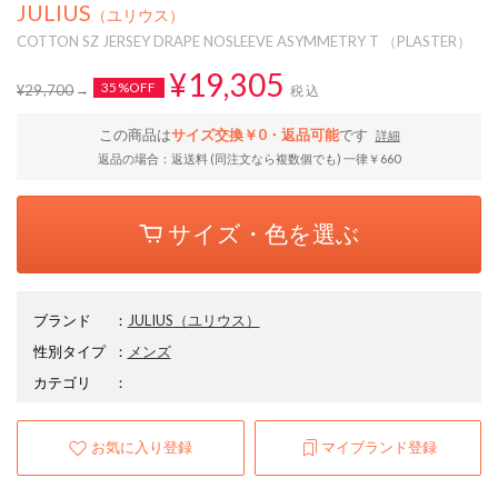
JULIUS
（ユリウス）
COTTON SZ JERSEY DRAPE NOSLEEVE ASYMMETRY T （PLASTER）
¥19,305
35%OFF
¥29,700
税込
この商品は
サイズ交換￥0・返品可能
です
詳細
返品の場合：返送料 (同注文なら複数個でも) 一律￥660
サイズ・色を選ぶ
ブランド
：
JULIUS
（ユリウス）
性別タイプ
：
メンズ
カテゴリ
：
お気に入り登録
マイブランド登録