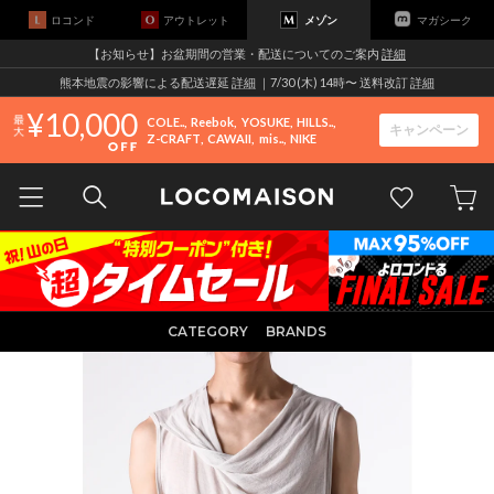
ロコンド
アウトレット
メゾン
マガシーク
【お知らせ】お盆期間の営業・配送についてのご案内
詳細
熊本地震の影響による配送遅延
詳細
｜7/30 (木) 14時〜 送料改訂
詳細
10,000
COLE..
Reebok
YOSUKE
HILLS..
キャンペーン
Z-CRAFT
CAWAII
mis..
NIKE
CATEGORY
BRANDS