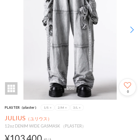
1
/
30
0
PLASTER（plaster）
1/S
×
2/M
×
3/L
×
JULIUS
（ユリウス）
12oz DENIM WIDE GASMASK （PLASTER）
¥103,400
税込