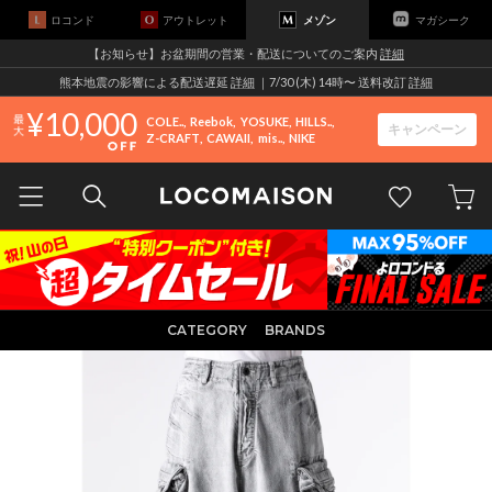
ロコンド
アウトレット
メゾン
マガシーク
【お知らせ】お盆期間の営業・配送についてのご案内
詳細
熊本地震の影響による配送遅延
詳細
｜7/30 (木) 14時〜 送料改訂
詳細
10,000
COLE..
Reebok
YOSUKE
HILLS..
キャンペーン
Z-CRAFT
CAWAII
mis..
NIKE
CATEGORY
BRANDS