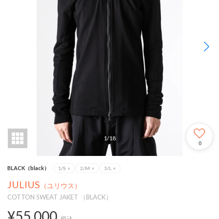
1
/
18
0
BLACK（black）
1/S
×
2/M
×
3/L
×
JULIUS
（ユリウス）
COTTON SWEAT JAKET （BLACK）
¥55,000
税込