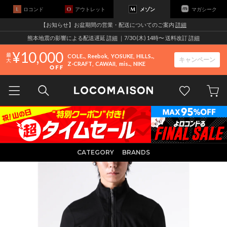
ロコンド
アウトレット
メゾン
マガシーク
【お知らせ】お盆期間の営業・配送についてのご案内
詳細
熊本地震の影響による配送遅延
詳細
｜7/30 (木) 14時〜 送料改訂
詳細
10,000
COLE..
Reebok
YOSUKE
HILLS..
キャンペーン
Z-CRAFT
CAWAII
mis..
NIKE
CATEGORY
BRANDS