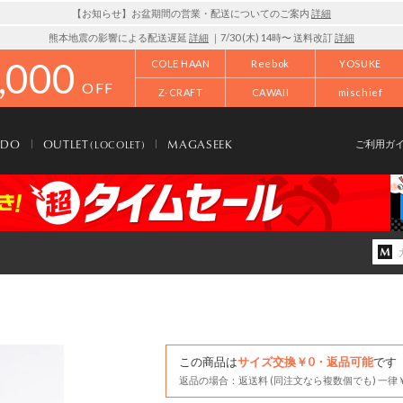
【お知らせ】お盆期間の営業・配送についてのご案内
詳細
熊本地震の影響による配送遅延
詳細
｜7/30 (木) 14時〜 送料改訂
詳細
,000
COLE HAAN
Reebok
YOSUKE
OFF
Z-CRAFT
CAWAII
mischief
NDO
OUTLET
MAGASEEK
(LOCOLET)
ご利用ガ
この商品は
サイズ交換￥0・返品可能
です
返品の場合：返送料 (同注文なら複数個でも) 一律￥