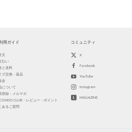
利用ガイド
コミュニティ
注文
X
支払い
Facebook
送と送料
イズ交換・返品
YouTube
返金
Instagram
品について
員登録・メルマガ
MAGAZINE
OCONDO CLUB・レビュー・ポイント
くあるご質問