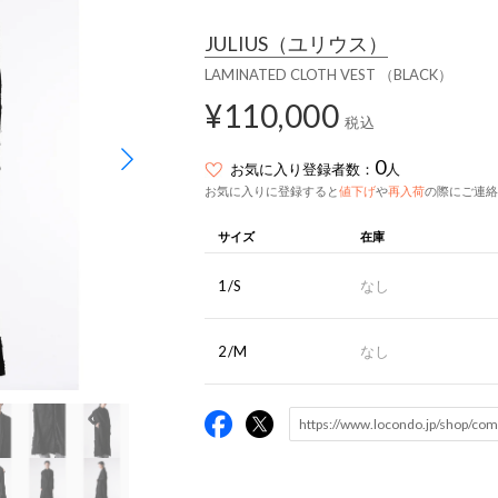
JULIUS
（ユリウス）
LAMINATED CLOTH VEST （BLACK）
¥110,000
税込
0
お気に入り登録者数：
人
お気に入りに登録すると
値下げ
や
再入荷
の際にご連絡
サイズ
在庫
1/S
なし
2/M
なし