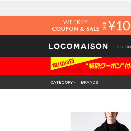
WEEKLY
¥
10
COUPON & SALE
LOCO
CATEGORY
BRANDS