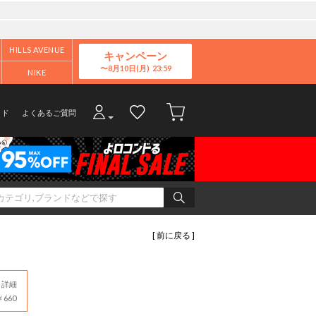
HILLS AVENUE
キャンペーン
8月10日(月)
NIKE
イド
よくあるご質問
[ 前に戻る ]
詳細
660