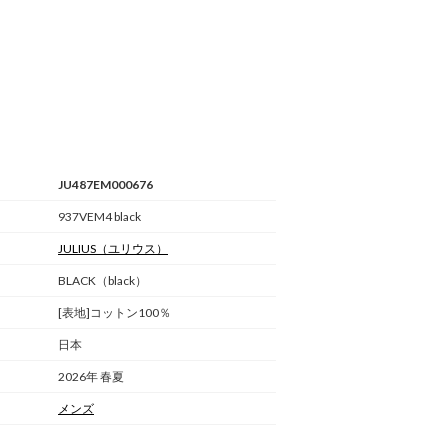
JU487EM000676
937VEM4 black
JULIUS
（ユリウス）
BLACK（black）
[表地]コットン100％
日本
2026年 春夏
メンズ