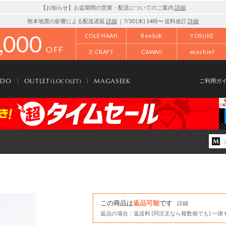
【お知らせ】お盆期間の営業・配送についてのご案内
詳細
熊本地震の影響による配送遅延
詳細
｜7/30 (木) 14時〜 送料改訂
詳細
,000
COLE HAAN
Reebok
YOSUKE
OFF
Z-CRAFT
CAWAII
mischief
NDO
OUTLET
MAGASEEK
(LOCOLET)
ご利用ガ
この商品は
返品可能
です
詳細
返品の場合：返送料 (同注文なら複数個でも) 一律￥