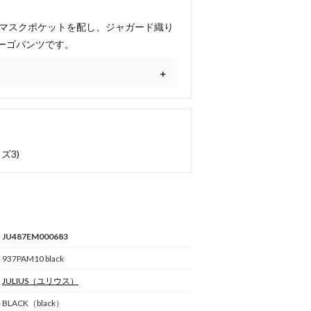
スマスクポケットを配し、ジャガード織り
ーゴパンツです。
ズ3)
JU487EM000683
937PAM10 black
JULIUS
（ユリウス）
BLACK（black）