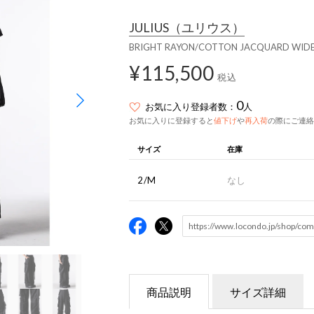
JULIUS
（ユリウス）
BRIGHT RAYON/COTTON JACQUARD WID
¥115,500
税込
0
お気に入り登録者数：
人
お気に入りに登録すると
値下げ
や
再入荷
の際にご連絡
サイズ
在庫
2/M
なし
商品説明
サイズ詳細