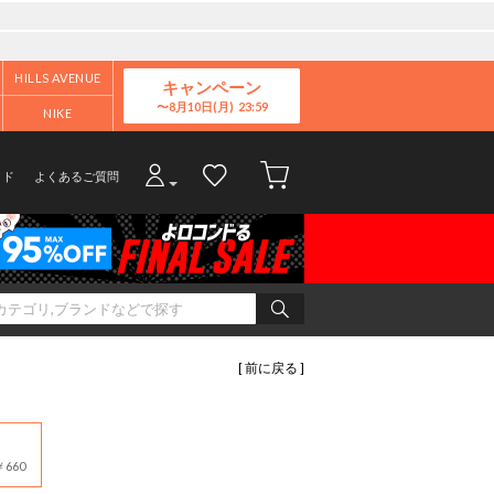
HILLS AVENUE
キャンペーン
8月10日(月)
NIKE
イド
よくあるご質問
[ 前に戻る ]
660