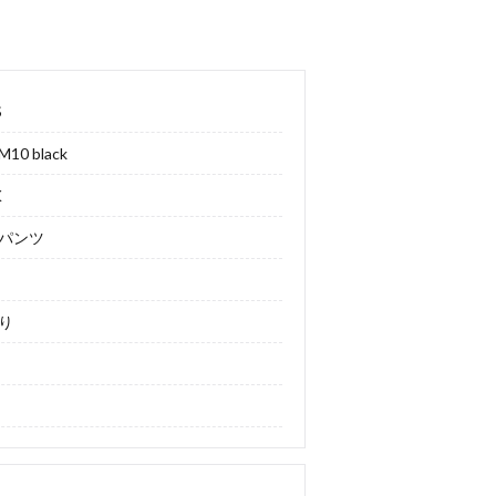
S
M10 black
K
パンツ
り