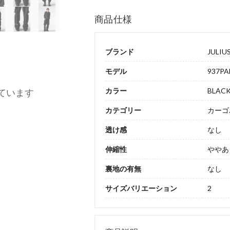
商品仕様
ブランド
JULIU
モデル
937PA
カラー
BLAC
ています
カテゴリー
カーゴ
透け感
なし
伸縮性
ややあ
裏地の有無
なし
サイズバリエーション
2