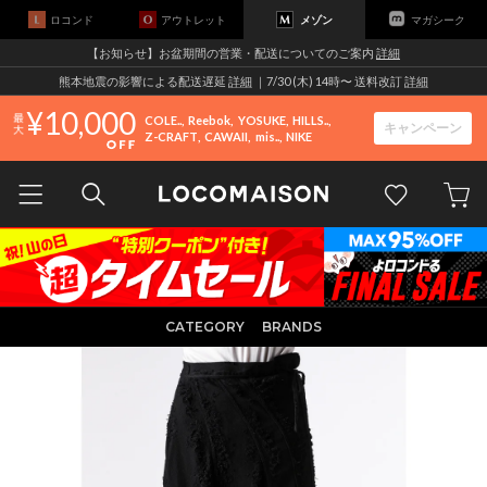
ロコンド
アウトレット
メゾン
マガシーク
【お知らせ】お盆期間の営業・配送についてのご案内
詳細
熊本地震の影響による配送遅延
詳細
｜7/30 (木) 14時〜 送料改訂
詳細
10,000
COLE..
Reebok
YOSUKE
HILLS..
キャンペーン
Z-CRAFT
CAWAII
mis..
NIKE
CATEGORY
BRANDS