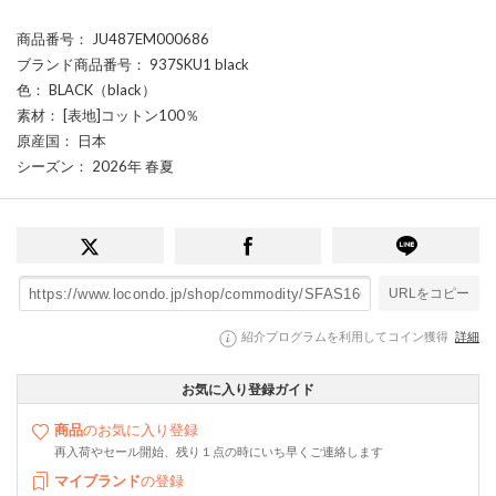
商品番号
： JU487EM000686
ブランド商品番号
： 937SKU1 black
色
： BLACK（black）
素材
： [表地]コットン100％
原産国
： 日本
シーズン
： 2026年 春夏
URLをコピー
紹介プログラムを利用してコイン獲得
詳細
お気に入り登録ガイド
商品
のお気に入り登録
再入荷やセール開始、残り１点の時にいち早くご連絡します
マイブランド
の登録