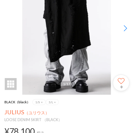
1
/
17
0
BLACK（black）
1/S
×
3/L
×
JULIUS
（ユリウス）
LOOSE DENIM SKIRT （BLACK）
¥78,100
税込