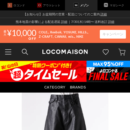
ロコンド
アウトレット
メゾン
マガシーク
【お知らせ】お盆期間の営業・配送についてのご案内
詳細
熊本地震の影響による配送遅延
詳細
｜7/30 (木) 14時〜 送料改訂
詳細
10,000
COLE..
Reebok
YOSUKE
HILLS..
キャンペーン
Z-CRAFT
CAWAII
mis..
NIKE
CATEGORY
BRANDS