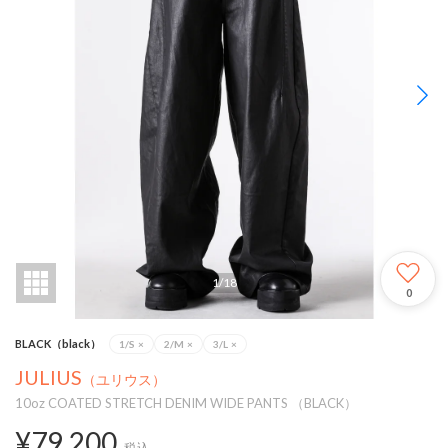
1
/
18
0
BLACK（black）
1/S
×
2/M
×
3/L
×
JULIUS
（ユリウス）
10oz COATED STRETCH DENIM WIDE PANTS （BLACK）
¥79,200
税込