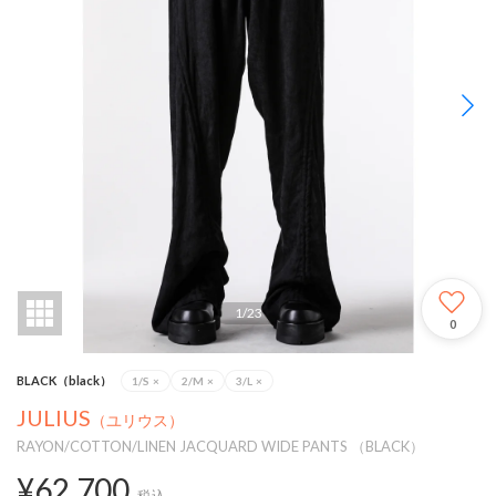
1
/
23
0
BLACK（black）
1/S
×
2/M
×
3/L
×
JULIUS
（ユリウス）
RAYON/COTTON/LINEN JACQUARD WIDE PANTS （BLACK）
¥62,700
税込