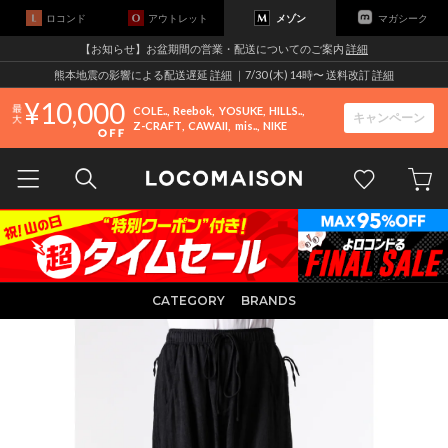
ロコンド
アウトレット
メゾン
マガシーク
【お知らせ】お盆期間の営業・配送についてのご案内
詳細
熊本地震の影響による配送遅延
詳細
｜7/30 (木) 14時〜 送料改訂
詳細
10,000
COLE..
Reebok
YOSUKE
HILLS..
キャンペーン
Z-CRAFT
CAWAII
mis..
NIKE
CATEGORY
BRANDS