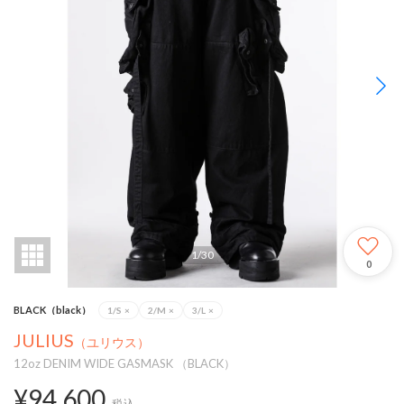
1
/
30
0
BLACK（black）
1/S
×
2/M
×
3/L
×
JULIUS
（ユリウス）
12oz DENIM WIDE GASMASK （BLACK）
¥94,600
税込