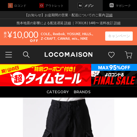
ロコンド
アウトレット
メゾン
マガシーク
【お知らせ】お盆期間の営業・配送についてのご案内
詳細
熊本地震の影響による配送遅延
詳細
｜7/30 (木) 14時〜 送料改訂
詳細
10,000
COLE..
Reebok
YOSUKE
HILLS..
キャンペーン
Z-CRAFT
CAWAII
mis..
NIKE
CATEGORY
BRANDS