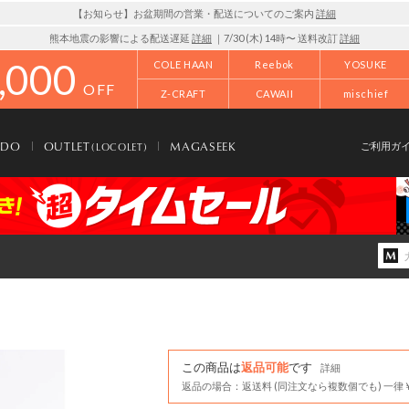
【お知らせ】お盆期間の営業・配送についてのご案内
詳細
熊本地震の影響による配送遅延
詳細
｜7/30 (木) 14時〜 送料改訂
詳細
,000
COLE HAAN
Reebok
YOSUKE
OFF
Z-CRAFT
CAWAII
mischief
NDO
OUTLET
MAGASEEK
(LOCOLET)
ご利用ガ
この商品は
返品可能
です
詳細
返品の場合：返送料 (同注文なら複数個でも) 一律￥