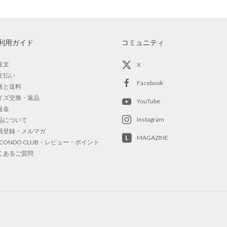
利用ガイド
コミュニティ
注文
X
支払い
Facebook
送と送料
イズ交換・返品
YouTube
返金
Instagram
品について
員登録・メルマガ
MAGAZINE
OCONDO CLUB・レビュー・ポイント
くあるご質問