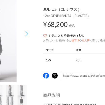
JULIUS
（ユリウス）
12oz DENIM PANTS （PLASTER）
¥68,200
税込
0
お気に入り登録者数：
人
お気に入りに登録すると
値下げ
や
再入荷
の際にご連絡
サイズ
在庫
1/S
なし
商品説明
JULIUS 2026 Spring Summer collection