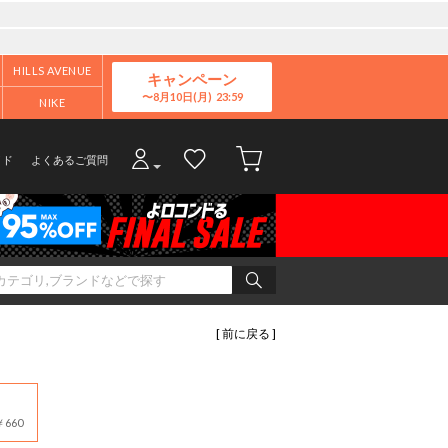
HILLS AVENUE
キャンペーン
8月10日(月)
NIKE
イド
よくあるご質問
[ 前に戻る ]
660