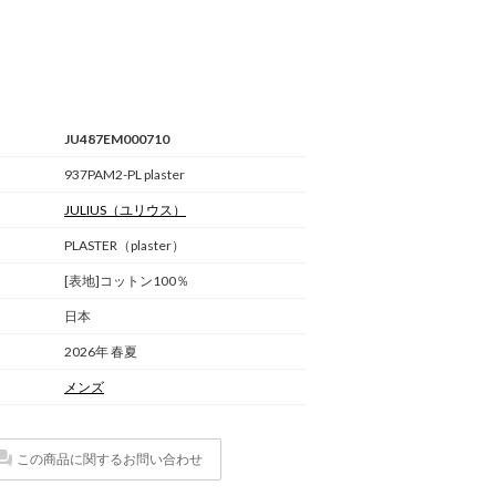
JU487EM000710
937PAM2-PL plaster
JULIUS
（ユリウス）
PLASTER（plaster）
[表地]コットン100％
日本
2026年 春夏
メンズ
この商品に関するお問い合わせ