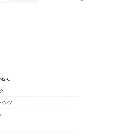
S
M2-C
ク
パンツ
6