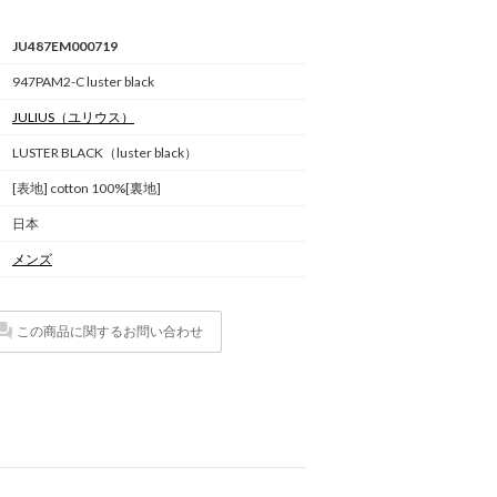
JU487EM000719
947PAM2-C luster black
JULIUS
（ユリウス）
LUSTER BLACK（luster black）
[表地] cotton 100%[裏地]
日本
メンズ
この商品に関するお問い合わせ