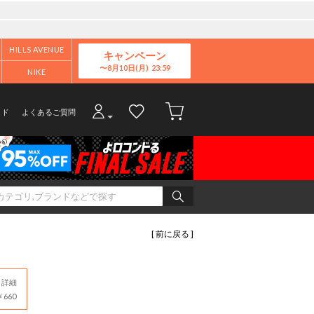
HILLS AVENUE
キャンペーン
8月10日(月)
NIKE
イド
よくあるご質問
[ 前に戻る ]
詳細
660