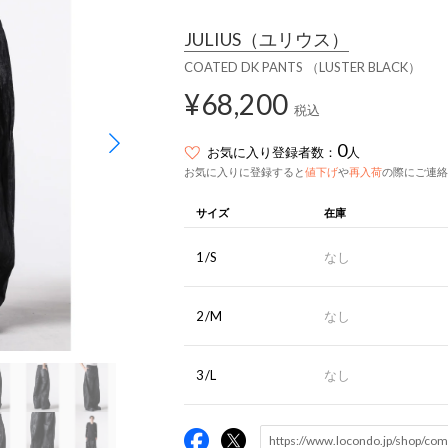
JULIUS
（ユリウス）
COATED DK PANTS （LUSTER BLACK）
¥68,200
税込
0
お気に入り登録者数：
人
お気に入りに登録すると
値下げ
や
再入荷
の際にご連絡
サイズ
在庫
1/S
なし
2/M
なし
3/L
なし