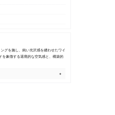
ィングを施し、鈍い光沢感を纏わせたワイ
ドを象徴する退廃的な空気感と、構築的
。