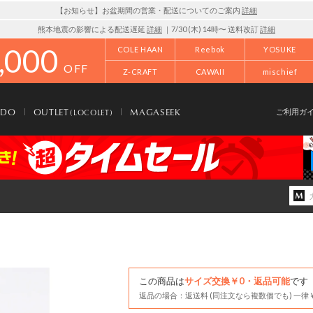
【お知らせ】お盆期間の営業・配送についてのご案内
詳細
熊本地震の影響による配送遅延
詳細
｜7/30 (木) 14時〜 送料改訂
詳細
,000
COLE HAAN
Reebok
YOSUKE
OFF
Z-CRAFT
CAWAII
mischief
NDO
OUTLET
MAGASEEK
(LOCOLET)
ご利用ガ
この商品は
サイズ交換￥0・返品可能
です
返品の場合：返送料 (同注文なら複数個でも) 一律￥