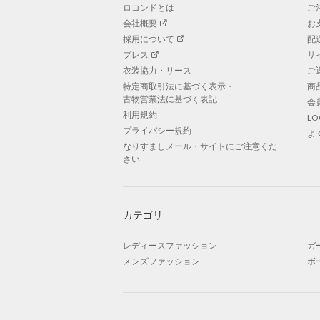
ロコンドとは
ご
会社概要
お
採用について
配
プレス
サ
衣装協力・リース
ご
特定商取引法に基づく表示・
商
古物営業法に基づく表記
会
利用規約
L
プライバシー規約
よ
なりすましメール・サイトにご注意くだ
さい
カテゴリ
レディースファッション
ガ
メンズファッション
ボ