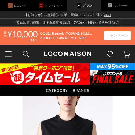
ロコンド
アウトレット
メゾン
マガシーク
【お知らせ】お盆期間の営業・配送についてのご案内
詳細
熊本地震の影響による配送遅延
詳細
｜7/30 (木) 14時〜 送料改訂
詳細
10,000
COLE..
Reebok
YOSUKE
HILLS..
キャンペーン
Z-CRAFT
CAWAII
mis..
NIKE
CATEGORY
BRANDS