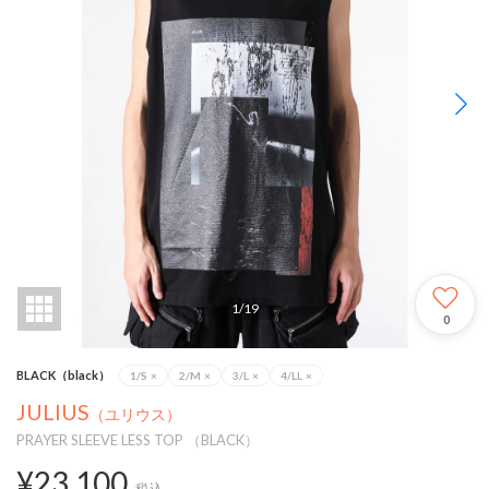
1
/
19
0
BLACK（black）
1/S
×
2/M
×
3/L
×
4/LL
×
JULIUS
（ユリウス）
PRAYER SLEEVE LESS TOP （BLACK）
¥23,100
税込