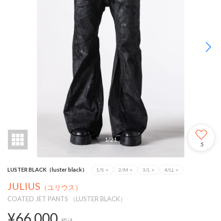
1
/
21
5
LUSTER BLACK（luster black）
1/S
×
2/M
×
3/L
×
4/LL
×
JULIUS
（ユリウス）
COATED JET PANTS （LUSTER BLACK）
¥66,000
税込