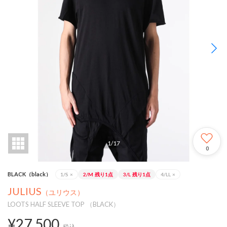
1
/
17
0
BLACK（black）
1/S
×
2/M
残り1点
3/L
残り1点
4/LL
×
JULIUS
（ユリウス）
LOOTS HALF SLEEVE TOP （BLACK）
¥27,500
税込