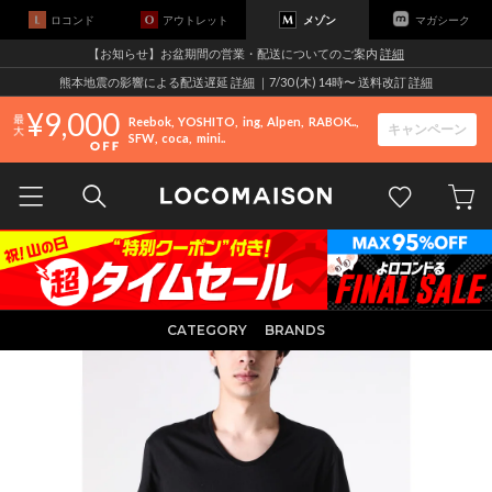
ロコンド
アウトレット
メゾン
マガシーク
【お知らせ】お盆期間の営業・配送についてのご案内
詳細
熊本地震の影響による配送遅延
詳細
｜7/30 (木) 14時〜 送料改訂
詳細
9,000
Reebok
YOSHITO
ing
Alpen
RABOK..
キャンペーン
SFW
coca
mini..
CATEGORY
BRANDS